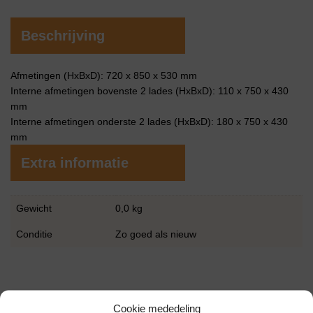
Beschrijving
Afmetingen (HxBxD): 720 x 850 x 530 mm
Interne afmetingen bovenste 2 lades (HxBxD): 110 x 750 x 430
mm
Interne afmetingen onderste 2 lades (HxBxD): 180 x 750 x 430
mm
Extra informatie
Gewicht
0,0 kg
Conditie
Zo goed als nieuw
Cookie mededeling