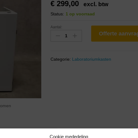
€
299,00
excl. btw
Status:
1 op voorraad
Aantal:
Offerte aanvr
Categorie:
Laboratoriumkasten
zoomen
Cookie mededeling