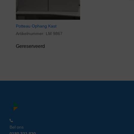
Potteau Ophang Kast
Artikelnummer:
LM 9867
Gereserveerd
Bel ons
0180 321 820