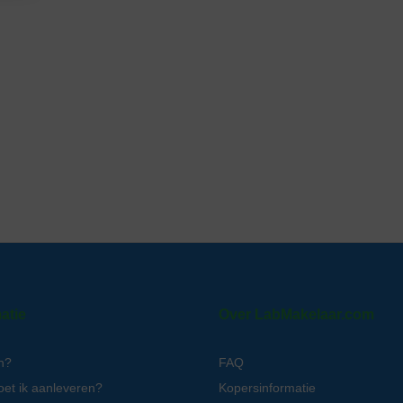
atie
Over LabMakelaar.com
n?
FAQ
oet ik aanleveren?
Kopersinformatie