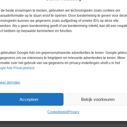
Extra informatie
de beste ervaringen te bieden, gebruiken we technologieën zoals cookies om
araatinformatie op te slaan en/of te openen. Door toestemming te geven voor deze
hnologieën kunnen we gegevens zoals surfgedrag of unieke ID's op deze site
Gewicht
0,0 kg
werken. Als u geen toestemming geeft of uw toestemming intrekt, kan dit een negati
ect hebben op bepaalde kenmerken en functies.
Conditie
Zo goed al
gebruiken Google Ads om gepersonaliseerde advertenties te tonen. Google gebrui
gegevens om uw interesses te begrijpen en relevante advertenties te tonen. Meer
ormatie over het gebruik van uw gegevens en privacy-instellingen vindt u in het
gle Ads Privacybeleid
.
Gerelateerde producten
eer diensten
Accepteer
Bekijk voorkeuren
Cookiebeleid
Privacy