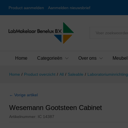
Product aanmelden
Aanmelden nieuwsbrief
Alles
Home
Categorieën
Over ons
Meubel
Home
/
Product overzicht
/
All
/
Saleable
/
Laboratoriuminrichting
← Vorige artikel
Wesemann Gootsteen Cabinet
Artikelnummer:
IC 14387