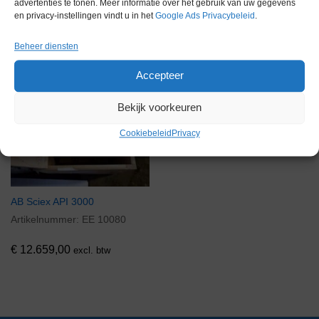
advertenties te tonen. Meer informatie over het gebruik van uw gegevens
Via bemiddeling
en privacy-instellingen vindt u in het
Google Ads Privacybeleid
.
Beheer diensten
Accepteer
Bekijk voorkeuren
Cookiebeleid
Privacy
AB Sciex API 3000
Artikelnummer:
EE 10080
€
12.659,00
excl. btw