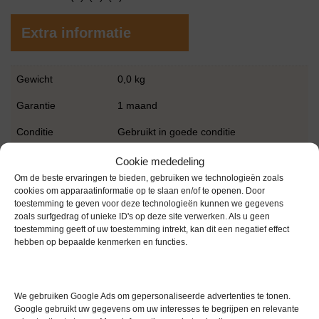
Extra informatie
Gewicht
0,0 kg
Garantie
1 maand
Conditie
Gebruikt in goede conditie
Merk
Waters
Cookie mededeling
Om de beste ervaringen te bieden, gebruiken we technologieën zoals
cookies om apparaatinformatie op te slaan en/of te openen. Door
toestemming te geven voor deze technologieën kunnen we gegevens
zoals surfgedrag of unieke ID's op deze site verwerken. Als u geen
toestemming geeft of uw toestemming intrekt, kan dit een negatief effect
hebben op bepaalde kenmerken en functies.
Gerelateerde producten
We gebruiken Google Ads om gepersonaliseerde advertenties te tonen.
Google gebruikt uw gegevens om uw interesses te begrijpen en relevante