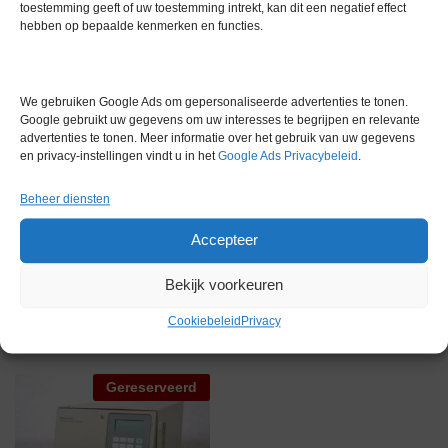
toestemming geeft of uw toestemming intrekt, kan dit een negatief effect
hebben op bepaalde kenmerken en functies.
Gewicht
0,0 kg
Garantie
6 maanden
We gebruiken Google Ads om gepersonaliseerde advertenties te tonen.
Conditie
Gebruikt in goede conditie
Google gebruikt uw gegevens om uw interesses te begrijpen en relevante
advertenties te tonen. Meer informatie over het gebruik van uw gegevens
Merk
Waters
en privacy-instellingen vindt u in het
Google Ads Privacybeleid
.
Beheer diensten
Accepteer
Bekijk voorkeuren
Gerelateerde producten
Cookiebeleid
Privacy
Gereserveerd