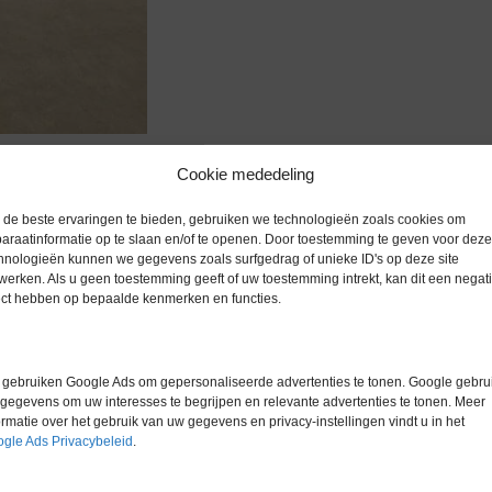
zoomen
Cookie mededeling
de beste ervaringen te bieden, gebruiken we technologieën zoals cookies om
araatinformatie op te slaan en/of te openen. Door toestemming te geven voor deze
hnologieën kunnen we gegevens zoals surfgedrag of unieke ID's op deze site
werken. Als u geen toestemming geeft of uw toestemming intrekt, kan dit een negati
Extra informatie
ect hebben op bepaalde kenmerken en functies.
Gewicht
0,0 kg
gebruiken Google Ads om gepersonaliseerde advertenties te tonen. Google gebrui
gegevens om uw interesses te begrijpen en relevante advertenties te tonen. Meer
Garantie
6 maanden
ormatie over het gebruik van uw gegevens en privacy-instellingen vindt u in het
gle Ads Privacybeleid
.
Conditie
Gebruikt in