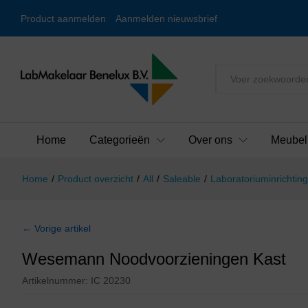
Product aanmelden
Aanmelden nieuwsbrief
Alles
Home
Categorieën
Over ons
Meubel
Home
/
Product overzicht
/
All
/
Saleable
/
Laboratoriuminrichting
← Vorige artikel
Wesemann Noodvoorzieningen Kast
Artikelnummer:
IC 20230