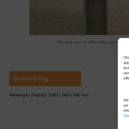
Beweeg over de afbeelding om in te 
Om 
app
tec
ver
Beschrijving
eff
Afmetingen (HxBxD): 2000 x 300 x 900 mm
We 
uw 
inf
Goo