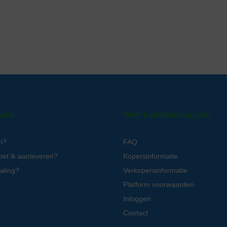
atie
Over LabMakelaar.com
n?
FAQ
oet ik aanleveren?
Kopersinformatie
aling?
Verkopersinformatie
Platform voorwaarden
Inloggen
Contact