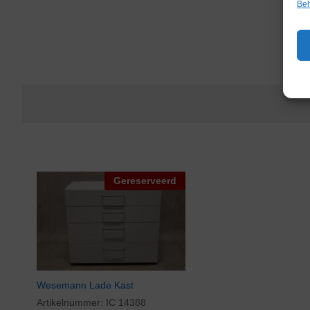
Beh
Gereserveerd
Wesemann Lade Kast
Artikelnummer:
IC 14388