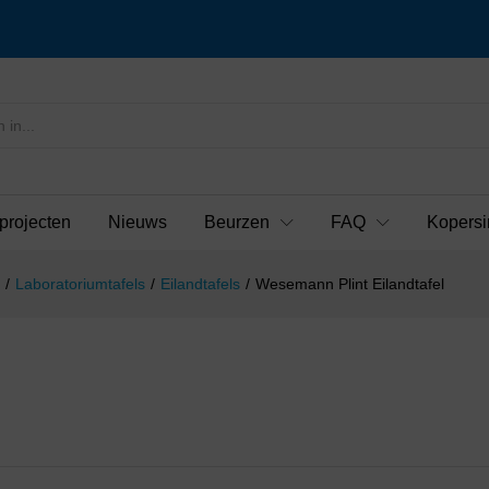
projecten
Nieuws
Beurzen
FAQ
Kopersi
/
Laboratoriumtafels
/
Eilandtafels
/
Wesemann Plint Eilandtafel