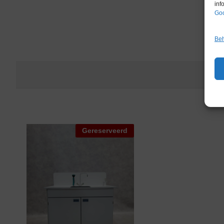
inf
Goo
Beh
Gereserveerd