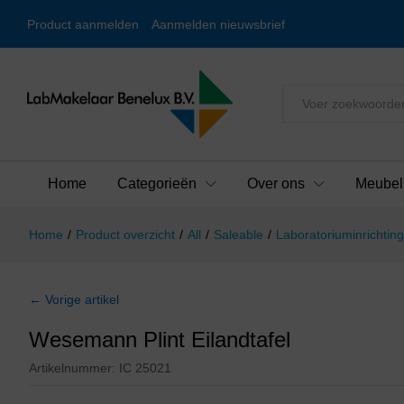
Product aanmelden
Aanmelden nieuwsbrief
Alles
Home
Categorieën
Over ons
Meubel
Home
/
Product overzicht
/
All
/
Saleable
/
Laboratoriuminrichting
← Vorige artikel
Wesemann Plint Eilandtafel
Artikelnummer:
IC 25021