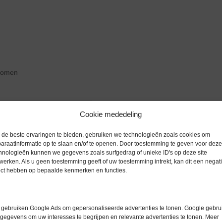
zoomen
Cookie mededeling
Extra informatie
de beste ervaringen te bieden, gebruiken we technologieën zoals cookies om
araatinformatie op te slaan en/of te openen. Door toestemming te geven voor deze
hnologieën kunnen we gegevens zoals surfgedrag of unieke ID's op deze site
werken. Als u geen toestemming geeft of uw toestemming intrekt, kan dit een negati
Gewicht
0,0 kg
ect hebben op bepaalde kenmerken en functies.
Merk
Wesemann
Garantie
6 maanden
gebruiken Google Ads om gepersonaliseerde advertenties te tonen. Google gebrui
gegevens om uw interesses te begrijpen en relevante advertenties te tonen. Meer