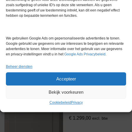
zoals surfgedrag of unieke ID's op deze site verwerken. Als u geen
toestemming geeft of uw toestemming intrekt, kan dit een negatief effect
Flexar UV/VIS detector
Flexar Solvent manager
hebben op bepaalde kenmerken en functies.
Gereserveerd
€
1.266,00
excl. btw
We gebruiken Google Ads om gepersonaliseerde advertenties te tonen.
Google gebruikt uw gegevens om uw interesses te begrijpen en relevante
Via bemiddeling
Via bemiddeling
advertenties te tonen. Meer informatie over het gebruik van uw gegevens
en privacy-instellingen vindt u in het
Google Ads Privacybeleid
.
Beheer diensten
Accepteer
Bekijk voorkeuren
Cookiebeleid
Privacy
Dionex ED40 Elektrochemische
Detector
€
1.299,00
excl. btw