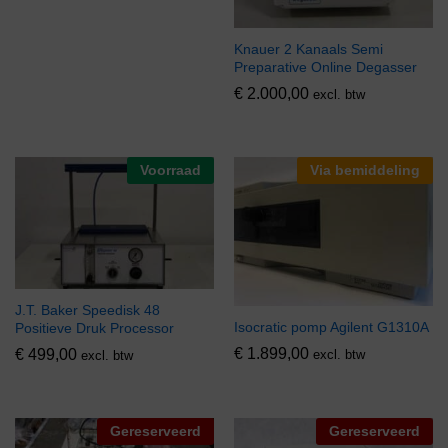
Knauer 2 Kanaals Semi
Preparative Online Degasser
€
2.000,00
excl. btw
Voorraad
Via bemiddeling
J.T. Baker Speedisk 48
Isocratic pomp Agilent G1310A
Positieve Druk Processor
€
1.899,00
€
499,00
excl. btw
excl. btw
Gereserveerd
Gereserveerd