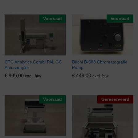
Voorraad
Voorraad
CTC Analytics Combi PAL GC
Büchi B-688 Chromatografie
Autosampler
Pomp
€
995,00
€
449,00
excl. btw
excl. btw
Voorraad
Gereserveerd