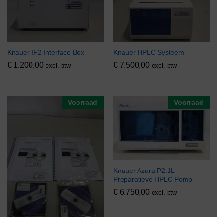
Knauer IF2 Interface Box
Knauer HPLC Systeem
€
1.200,00
€
7.500,00
excl. btw
excl. btw
Voorraad
Voorraad
Knauer Azura P2.1L
Preparatieve HPLC Pomp
€
6.750,00
excl. btw