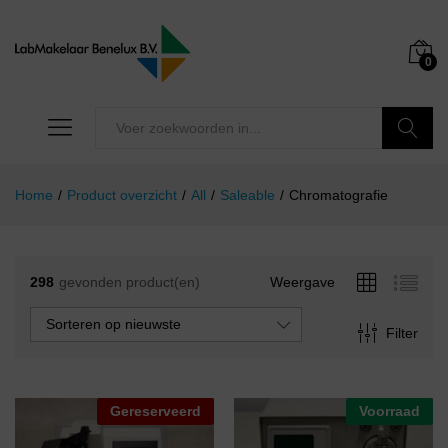
0
Zoeken
Home
/
Product overzicht
/
All
/
Saleable
/
Chromatografie
298
gevonden product(en)
Weergave
Sorteren op nieuwste
Filter
Gereserveerd
Voorraad