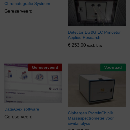
Chromatografie Systeem
Gereserveerd
Detector EG&G EC Princeton
Applied Research
€
253,00
excl. btw
Gereserveerd
Voorraad
DataApex software
Ciphergen ProteinChip®
Gereserveerd
Massaspectrometer voor
eiwitanalyse