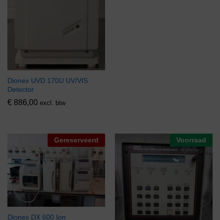
Dionex UVD 170U UV/VIS
Detector
€
886,00
excl. btw
Gereserveerd
Voorraad
Dionex DX 600 Ion