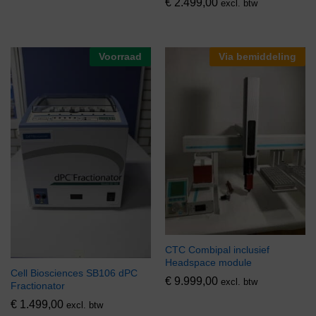
€
2.499,00
excl. btw
Voorraad
Via bemiddeling
CTC Combipal inclusief
Headspace module
Cell Biosciences SB106 dPC
€
9.999,00
excl. btw
Fractionator
€
1.499,00
excl. btw