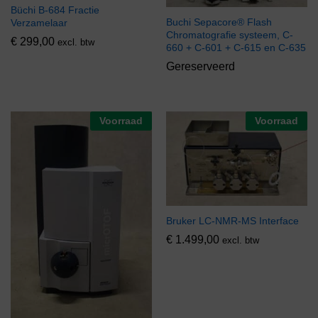
Büchi B-684 Fractie
Buchi Sepacore® Flash
Verzamelaar
Chromatografie systeem, C-
€
299,00
excl. btw
660 + C-601 + C-615 en C-635
Gereserveerd
Voorraad
Voorraad
Bruker LC-NMR-MS Interface
€
1.499,00
excl. btw