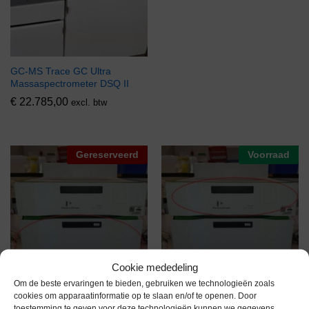
GC-MS Trace GC Ultra
Massaspectrometer DSQ II
€
22.785,00
excl. btw
Gereserveerd
Voorraad
Cookie mededeling
Om de beste ervaringen te bieden, gebruiken we technologieën zoals
cookies om apparaatinformatie op te slaan en/of te openen. Door
toestemming te geven voor deze technologieën kunnen we gegevens