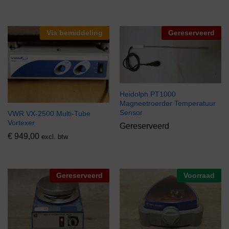
Via bemiddeling
Gereserveerd
Heidolph PT1000
Magneetroerder Temperatuur
Sensor
VWR VX-2500 Multi-Tube
Vortexer
Gereserveerd
€
949,00
excl. btw
Gereserveerd
Voorraad