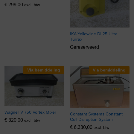
€
299,00
excl. btw
IKA Yellowline DI 25 Ultra
Turrax
Gereserveerd
Via bemiddeling
Via bemiddeling
Wagner V 750 Vortex Mixer
Constant Systems Constant
Cell Disruption System
€
320,00
excl. btw
€
6.330,00
excl. btw