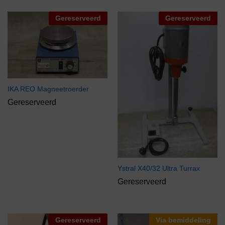
Gereserveerd
Gereserveerd
IKA REO Magneetroerder
Gereserveerd
Ystral X40/32 Ultra Turrax
Gereserveerd
Gereserveerd
Via bemiddeling