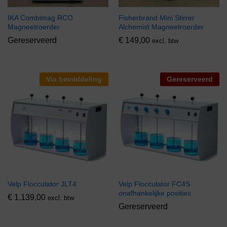
IKA Combimag RCO
Fisherbrand Mini Stirrer
Magneetroerder
Alchemist Magneetroerder
Gereserveerd
€
149,00
excl. btw
Via bemiddeling
Gereserveerd
Velp Flocculator JLT4
Velp Flocculator FC4S
onafhankelijke posities
€
1.139,00
excl. btw
Gereserveerd