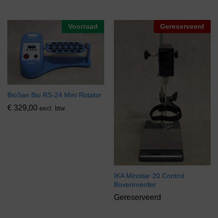
Voorraad
Gereserveerd
BioSan Bio RS-24 Mini Rotator
€
329,00
excl. btw
IKA Ministar 20 Control
Bovenroerder
Gereserveerd