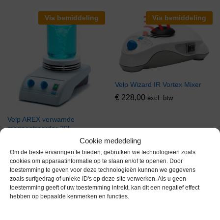
Via bemiddeling
Via bemiddeling
Velp Wizard IR Vortex Mixer
€
228,00
excl. btw
Velp AREX verwamde
magneetroerder 20l
Cookie mededeling
€
329,00
excl. btw
Om de beste ervaringen te bieden, gebruiken we technologieën zoals
cookies om apparaatinformatie op te slaan en/of te openen. Door
toestemming te geven voor deze technologieën kunnen we gegevens
Via bemiddeling
Gereserveerd
zoals surfgedrag of unieke ID's op deze site verwerken. Als u geen
toestemming geeft of uw toestemming intrekt, kan dit een negatief effect
hebben op bepaalde kenmerken en functies.