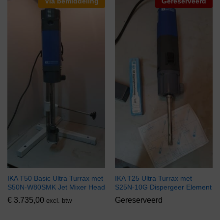
Via bemiddeling
Gereserveerd
IKA T50 Basic Ultra Turrax met
IKA T25 Ultra Turrax met
S50N-W80SMK Jet Mixer Head
S25N-10G Dispergeer Element
€
3.735,00
Gereserveerd
excl. btw