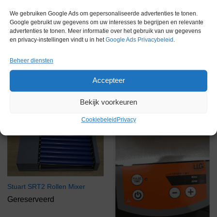
We gebruiken Google Ads om gepersonaliseerde advertenties te tonen.
IKA T25 Ultra turrax met S25N-
Google gebruikt uw gegevens om uw interesses te begrijpen en relevante
18G Dispergeerelement
advertenties te tonen. Meer informatie over het gebruik van uw gegevens
Gereserveerd
en privacy-instellingen vindt u in het
Google Ads Privacybeleid
.
Velp AREC Verwarmende
Beheer diensten
magneetroerder, 15 liter
Accepteer
€
405,00
excl. btw
Bekijk voorkeuren
Gereserveerd
Via bemiddeling
Cookiebeleid
Privacy
Stuart SRT2 Rollen Mixer
Gereserveerd