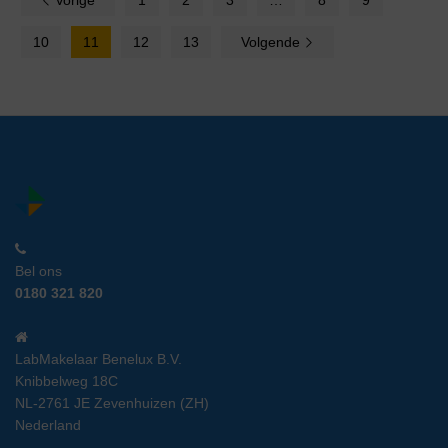
Vorige
1
2
3
…
8
9
10
11
12
13
Volgende
Bel ons
0180 321 820
LabMakelaar Benelux B.V.
Knibbelweg 18C
NL-2761 JE Zevenhuizen (ZH)
Nederland