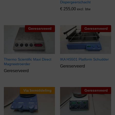
Dispergeerschacht
€
255,00
excl. btw
Gereserveerd
Gereserveerd
Thermo Scientific Maxi Direct
IKA HS501 Platform Schudder
Magneetroerder
Gereserveerd
Gereserveerd
Via bemiddeling
Gereserveerd