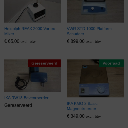
Heidolph REAX 2000 Vortex
VWR STD 1000 Platform
Mixer
Schudder
€
65,00
€
899,00
excl. btw
excl. btw
Gereserveerd
Voorraad
IKA RW18 Bovenroerder
IKA KMO 2 Basic
Gereserveerd
Magneetroerder
€
349,00
excl. btw