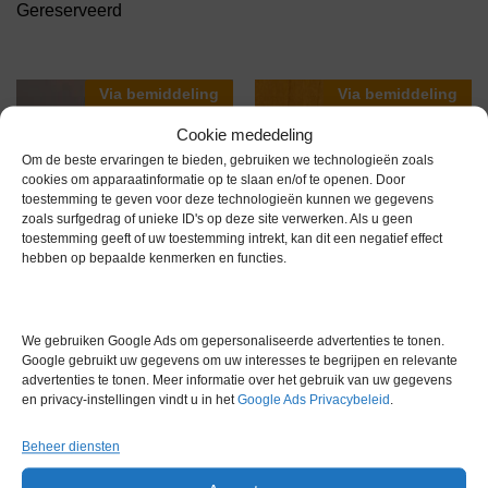
Gereserveerd
Via bemiddeling
Via bemiddeling
Cookie mededeling
Om de beste ervaringen te bieden, gebruiken we technologieën zoals
cookies om apparaatinformatie op te slaan en/of te openen. Door
toestemming te geven voor deze technologieën kunnen we gegevens
zoals surfgedrag of unieke ID's op deze site verwerken. Als u geen
IKA Vibrax VXR VX4 Schudder
toestemming geeft of uw toestemming intrekt, kan dit een negatief effect
€
445,00
excl. btw
hebben op bepaalde kenmerken en functies.
We gebruiken Google Ads om gepersonaliseerde advertenties te tonen.
Google gebruikt uw gegevens om uw interesses te begrijpen en relevante
advertenties te tonen. Meer informatie over het gebruik van uw gegevens
en privacy-instellingen vindt u in het
Google Ads Privacybeleid
.
Beheer diensten