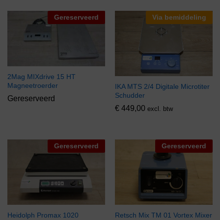
Gereserveerd
Via bemiddeling
2Mag MIXdrive 15 HT
Magneetroerder
IKA MTS 2/4 Digitale Microtiter
Schudder
Gereserveerd
€
449,00
excl. btw
Gereserveerd
Gereserveerd
Heidolph Promax 1020
Retsch Mix TM 01 Vortex Mixer