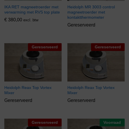
IKA RET magneetroerder met
Heidolph MR 3003 control
verwarming met RVS top plate
magneetroerder met
kontaktthermometer
€
380,00
excl. btw
Gereserveerd
Gereserveerd
Gereserveerd
Heidolph Reax Top Vortex
Heidolph Reax Top Vortex
Mixer
Mixer
Gereserveerd
Gereserveerd
Gereserveerd
Voorraad