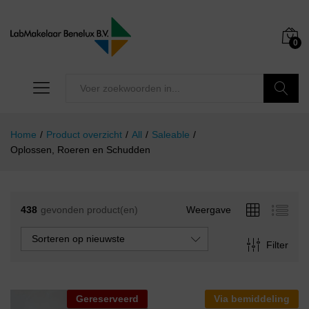
0
Zoeken
Home
/
Product overzicht
/
All
/
Saleable
/
Oplossen, Roeren en Schudden
438
gevonden product(en)
Weergave
Sorteren op nieuwste
Filter
Gereserveerd
Via bemiddeling