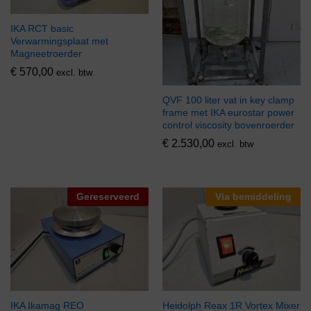
IKA RCT basic
Verwarmingsplaat met
Magneetroerder
€
570,00
excl. btw
QVF 100 liter vat in key clamp
frame met IKA eurostar power
control viscosity bovenroerder
€
2.530,00
excl. btw
Gereserveerd
Via bemiddeling
IKA Ikamag REO
Heidolph Reax 1R Vortex Mixer