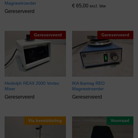
Magneetroerder
€
65,00
excl. btw
Gereserveerd
Gereserveerd
Gereserveerd
Heidolph REAX 2000 Vortex
IKA Ikamag REO
Mixer
Magneetroerder
Gereserveerd
Gereserveerd
Via bemiddeling
Voorraad