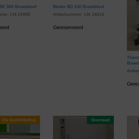
E 300 Broedstoof
Binder BD 240 Broedstoof
mmer:
LM 24908
Artikelnummer:
LM 24814
eerd
Gereserveerd
Therm
Broed
Artik
Gere
Via bemiddeling
Voorraad