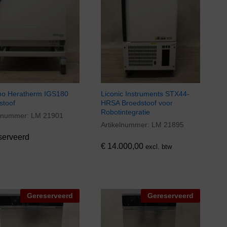
o Heratherm IGS180
Liconic Instruments STX44-
stoof
HRSA Broedstoof voor
Robotintegratie
elnummer:
LM 21901
Artikelnummer:
LM 21895
€
14.000,00
serveerd
€
14.000,00
excl. btw
Gereserveerd
Gereserveerd