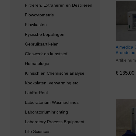
Filtreren, Extraheren en Destilleren
Flowcytometrie
Flowkasten
Fysische bepalingen
Gebruiksartikelen
Almedica C
Broedstoo
Glaswerk en kunststof
Artikelnu
€
135,00
Hematologie
€
135,00
Klinisch en Chemische analyse
Kookplaten, verwarming etc.
LabForRent
Laboratorium Wasmachines
Laboratoriuminrichting
Laboratory Process Equipment
Life Sciences