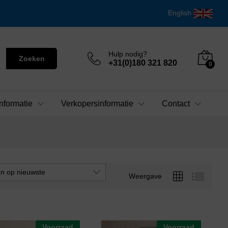
English
Hulp nodig?
Zoeken
+31(0)180 321 820
0
nformatie
Verkopersinformatie
Contact
en op nieuwste
Weergave
Voorraad
Voorraad