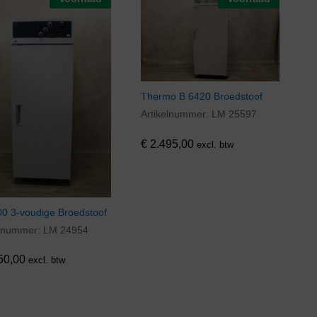
Thermo B 6420 Broedstoof
Artikelnummer:
LM 25597
€
2.495,00
€
2.495,00
excl. btw
00 3-voudige Broedstoof
elnummer:
LM 24954
50,00
50,00
excl. btw