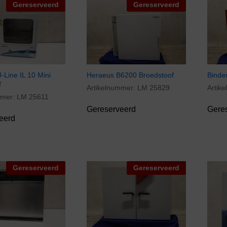
Gereserveerd
Gereserveerd
Line IL 10 Mini
Heraeus B6200 Broedstoof
Binde
f
Artikelnummer:
LM 25829
Artik
mmer:
LM 25611
Gereserveerd
Gere
eerd
Gereserveerd
Gereserveerd