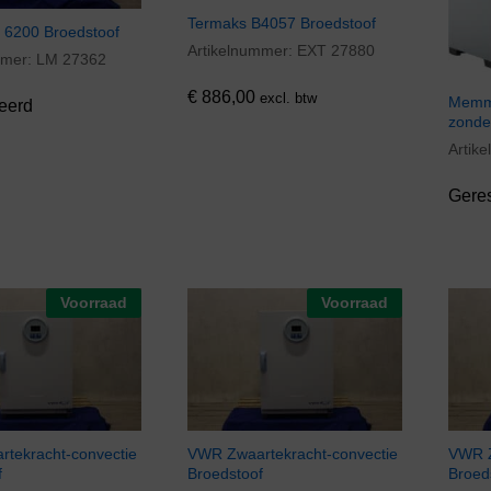
Termaks B4057 Broedstoof
 6200 Broedstoof
Artikelnummer:
EXT 27880
€
886,00
mmer:
LM 27362
€
886,00
excl. btw
Memme
eerd
zonder
Artik
Gere
Voorraad
Voorraad
tekracht-convectie
VWR Zwaartekracht-convectie
VWR Z
f
Broedstoof
Broed