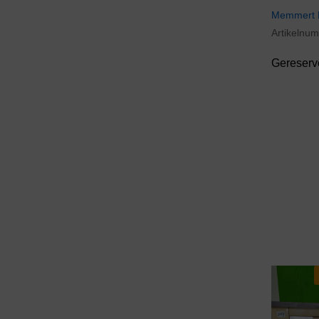
Overige merken
(21)
Memmert B
Termaks
(6)
Artikelnu
Thermo (Scientific)
(17)
Gereserv
VWR
(8)