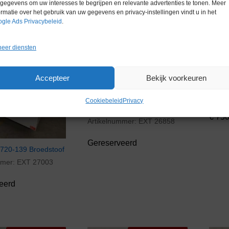
gegevens om uw interesses te begrijpen en relevante advertenties te tonen. Meer
Gereserveerd
Gereserveerd
ormatie over het gebruik van uw gegevens en privacy-instellingen vindt u in het
gle Ads Privacybeleid
.
eer diensten
Accepteer
Bekijk voorkeuren
Terma
Artik
€
750
Cookiebeleid
Privacy
Memmert BE200 Broedstoof
€
750
Artikelnummer:
EXT 26858
Gereserveerd
 720-139 Broedstoof
mmer:
EXT 27003
eerd