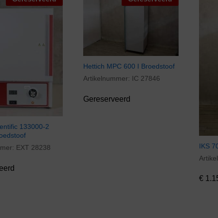
Hettich MPC 600 I Broedstoof
Artikelnummer:
IC 27846
Gereserveerd
entific 133000-2
roedstoof
IKS 7
mmer:
EXT 28238
Artik
€
1.1
eerd
€
1.1