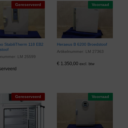
Gereserveerd
Voorraad
o StabiliTherm 118 EB2
Heraeus B 6200 Broedstoof
stoof
Artikelnummer:
LM 27363
€
1.350,00
elnummer:
LM 25599
€
1.350,00
excl. btw
serveerd
Gereserveerd
Voorraad