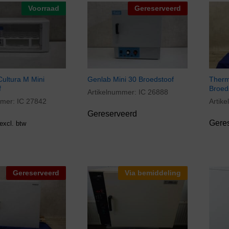
Voorraad
Gereserveerd
ultura M Mini
Genlab Mini 30 Broedstoof
Therm
f
Broed
Artikelnummer:
IC 26888
mmer:
IC 27842
Artik
Gereserveerd
Gere
excl. btw
Gereserveerd
Via bemiddeling