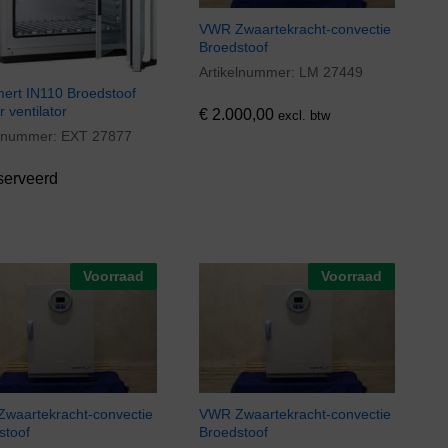
VWR Zwaartekracht-convectie
Broedstoof
Artikelnummer:
LM 27449
€
2.000,00
rt IN110 Broedstoof
 ventilator
€
2.000,00
excl. btw
elnummer:
EXT 27877
serveerd
Voorraad
Voorraad
waartekracht-convectie
VWR Zwaartekracht-convectie
stoof
Broedstoof