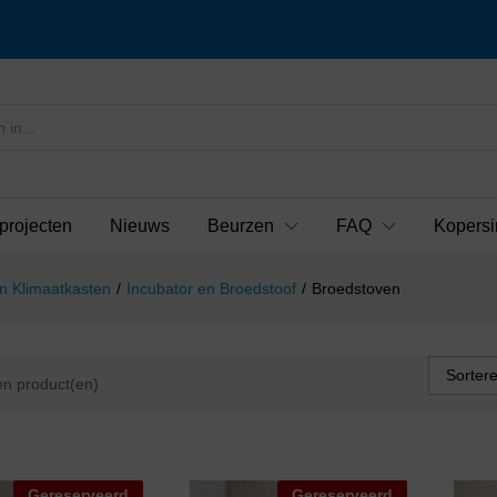
projecten
Nieuws
Beurzen
FAQ
Kopersi
n Klimaatkasten
/
Incubator en Broedstoof
/
Broedstoven
Sorter
n product(en)
Gereserveerd
Gereserveerd