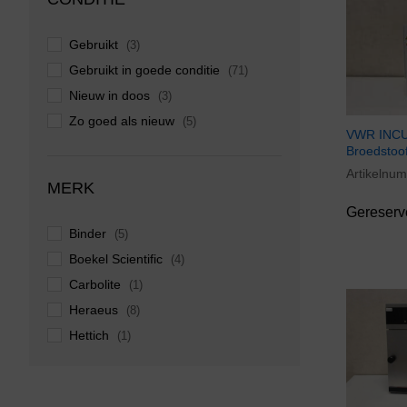
Gebruikt
(3)
Gebruikt in goede conditie
(71)
Nieuw in doos
(3)
Zo goed als nieuw
(5)
VWR INCU-
Broedstoo
Artikelnu
MERK
Gereserv
Binder
(5)
Boekel Scientific
(4)
Carbolite
(1)
Heraeus
(8)
Hettich
(1)
Marius
(1)
Memmert
(7)