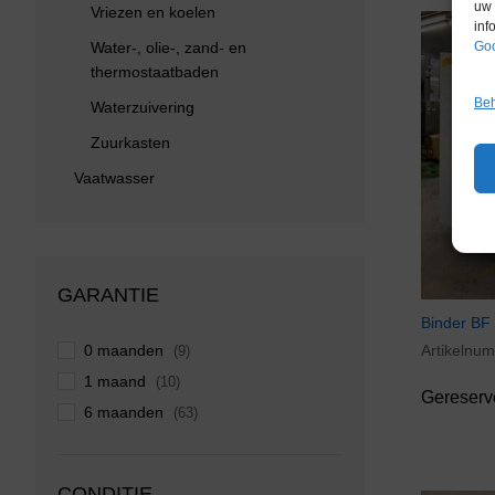
uw 
Vriezen en koelen
inf
Goo
Water-, olie-, zand- en
thermostaatbaden
Beh
Waterzuivering
Zuurkasten
Vaatwasser
GARANTIE
Binder BF
0 maanden
Artikelnu
(9)
1 maand
(10)
Gereserv
6 maanden
(63)
CONDITIE