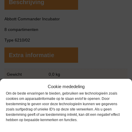
Beschrijving
Abbott Commander Incubator
8 compartimenten
Type 6210/02
Extra informatie
Gewicht
0,0 kg
Garantie
1 maand
Cookie mededeling
Om de beste ervaringen te bieden, gebruiken we technologieën zoals
Conditie
Gebruikt in goede conditie
cookies om apparaatinformatie op te slaan en/of te openen. Door
toestemming te geven voor deze technologieën kunnen we gegevens
zoals surfgedrag of unieke ID's op deze site verwerken. Als u geen
toestemming geeft of uw toestemming intrekt, kan dit een negatief effect
hebben op bepaalde kenmerken en functies.