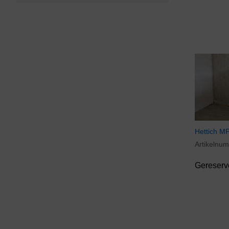
(1)
Grant
(1)
Heraeus
(8)
Hettich
(1)
Infors
(6)
Marius
(1)
Memmert
(11)
MMM
(1)
New Brunswick Scientific
(12)
Nuaire
(4)
Hettich MP
Occasion
(1)
Artikelnu
Overige merken
(24)
Gereserv
PHCbi
(1)
Sanyo
(4)
Sartorius
(1)
Snijders Scientific
(3)
Sorvall (ThermoFisher)