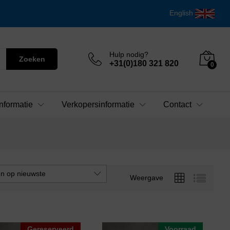
English
Hulp nodig?
Zoeken
+31(0)180 321 820
0
nformatie
Verkopersinformatie
Contact
en op nieuwste
Weergave
Gereserveerd
Voorraad