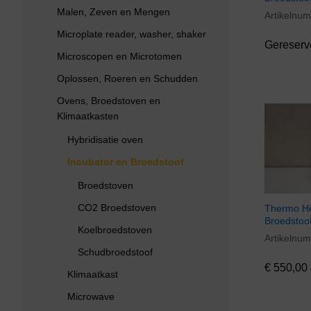
Malen, Zeven en Mengen
Artikelnu
Microplate reader, washer, shaker
Gereserv
Microscopen en Microtomen
Oplossen, Roeren en Schudden
Ovens, Broedstoven en
Klimaatkasten
Hybridisatie oven
Incubator en Broedstoof
Broedstoven
CO2 Broedstoven
Thermo He
Broedstoo
Koelbroedstoven
Artikelnu
€
550,00
Schudbroedstoof
€
550,00
Klimaatkast
Microwave