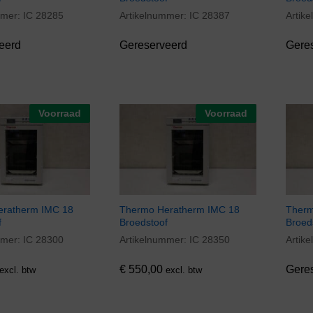
mmer:
IC 28285
Artikelnummer:
IC 28387
Artik
eerd
Gereserveerd
Gere
Voorraad
Voorraad
ratherm IMC 18
Thermo Heratherm IMC 18
Therm
f
Broedstoof
Broed
mmer:
IC 28300
Artikelnummer:
IC 28350
Artik
€
550,00
€
550,00
Gere
excl. btw
excl. btw