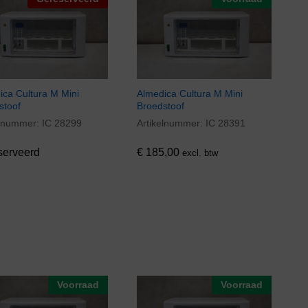
ica Cultura M Mini
Almedica Cultura M Mini
stoof
Broedstoof
elnummer:
IC 28299
Artikelnummer:
IC 28391
€
185,00
serveerd
€
185,00
excl. btw
Voorraad
Voorraad