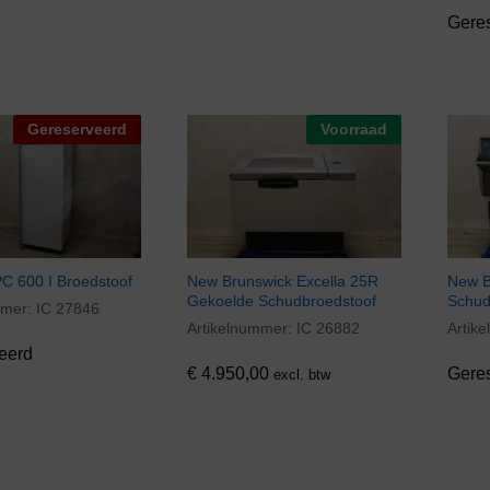
Gere
Gereserveerd
Voorraad
C 600 I Broedstoof
New Brunswick Excella 25R
New B
Gekoelde Schudbroedstoof
Schud
mmer:
IC 27846
Artikelnummer:
IC 26882
Artik
€
4.950,00
eerd
€
4.950,00
Gere
excl. btw