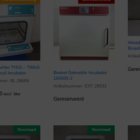
Almed
Broed
Artik
hler TH15 – TiMix5
Gere
Boekel Gekoelde Incubator
hud Incubator
165000-2
mmer:
BL 28686
0
Artikelnummer:
EXT 28631
0
excl. btw
Gereserveerd
Voorraad
Voorraad