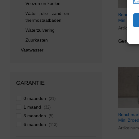
Beh
Vriezen en koelen
Water-, olie-, zand- en
Benchmar
thermostaatbaden
Mini Broed
Artikelnu
Waterzuivering
Zuurkasten
Gereserv
Vaatwasser
GARANTIE
0 maanden
(21)
1 maand
(32)
Benchmar
3 maanden
(5)
Mini Broed
6 maanden
(113)
Artikelnu