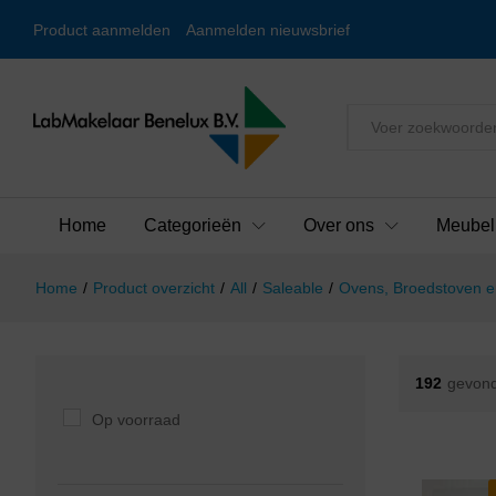
Product aanmelden
Aanmelden nieuwsbrief
Alles
Home
Categorieën
Over ons
Meubel
Home
/
Product overzicht
/
All
/
Saleable
/
Ovens, Broedstoven e
192
gevond
Op voorraad