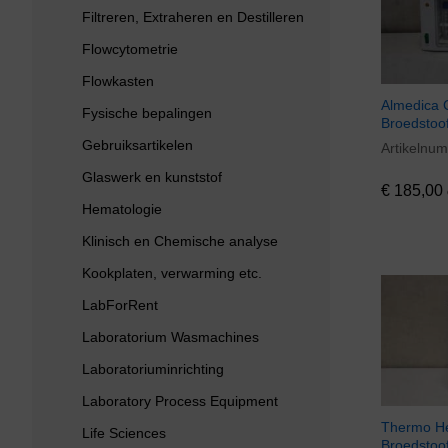
Filtreren, Extraheren en Destilleren
Flowcytometrie
Flowkasten
Almedica C
Fysische bepalingen
Broedstoo
Gebruiksartikelen
Artikelnu
€
185,00
Glaswerk en kunststof
€
185,00
Hematologie
Klinisch en Chemische analyse
Kookplaten, verwarming etc.
LabForRent
Laboratorium Wasmachines
Laboratoriuminrichting
Laboratory Process Equipment
Thermo He
Life Sciences
Broedstoo