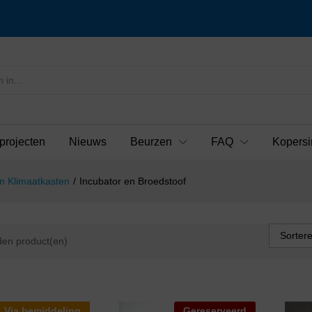
projecten
Nieuws
Beurzen
FAQ
Kopersi
n Klimaatkasten
/
Incubator en Broedstoof
Sorter
en product(en)
Via bemiddeling
Gereserveerd