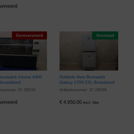
serveerd
Gereserveerd
Voorraad
runswick Innova 4400
Dubbele New Brunswick
broedstoof
Galaxy 170S CO₂ Broedstoof
elnummer:
IC 28033
Artikelnummer:
IC 28035
€
4.950,00
serveerd
€
4.950,00
excl. btw