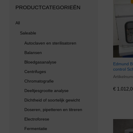
PRODUCTCATEGORIEËN
All
Saleable
Autoclaven en sterilisatoren
Balansen
Bloedgasanalyse
Edmund Bu
control Sc
Centrifuges
Artikelnu
€
1.012,0
Chromatografie
€
1.012,0
Deeltjesgrootte analyse
Dichtheid of soortelijk gewicht
Doseren, pipetteren en titreren
Electroforese
Fermentatie