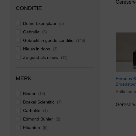
Gereserv
CONDITIE
Demo Exemplaar
(5)
Gebruikt
(6)
Gebruikt in goede conditie
(146)
Nieuw in doos
(3)
Zo goed als nieuw
(11)
MERK
Heraeus 
Broedstoo
Artikelnu
Binder
(13)
Boekel Scientific
(7)
Gereserv
Carbolite
(1)
Edmund Bühler
(2)
Elbanton
(5)
Gerhardt