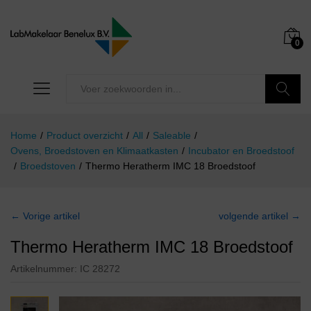
0
Zoeken
Home
/
Product overzicht
/
All
/
Saleable
/
Ovens, Broedstoven en Klimaatkasten
/
Incubator en Broedstoof
/
Broedstoven
/
Thermo Heratherm IMC 18 Broedstoof
← Vorige artikel
volgende artikel →
Thermo Heratherm IMC 18 Broedstoof
Artikelnummer:
IC 28272