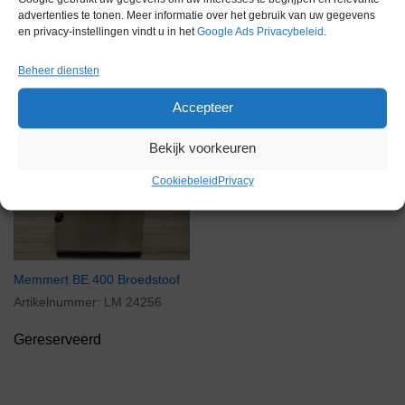
advertenties te tonen. Meer informatie over het gebruik van uw gegevens
en privacy-instellingen vindt u in het
Google Ads Privacybeleid
.
Gerelateerde producten
Beheer diensten
Accepteer
Bekijk voorkeuren
Gereserveerd
Cookiebeleid
Privacy
Memmert BE 400 Broedstoof
Artikelnummer:
LM 24256
Gereserveerd