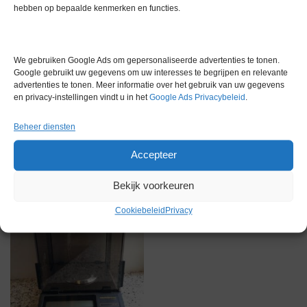
hebben op bepaalde kenmerken en functies.
Merk
Overige merken
We gebruiken Google Ads om gepersonaliseerde advertenties te tonen.
Google gebruikt uw gegevens om uw interesses te begrijpen en relevante
advertenties te tonen. Meer informatie over het gebruik van uw gegevens
en privacy-instellingen vindt u in het
Google Ads Privacybeleid
.
Gerelateerde producten
Beheer diensten
Accepteer
Gereserveerd
Bekijk voorkeuren
Cookiebeleid
Privacy