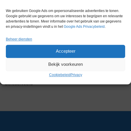
We gebruiken Google Ads om gepersonaliseerde advertenties te tonen.
Google gebruikt uw gegevens om uw interesses te begrijpen en relevante
Gereserveerd
advertenties te tonen. Meer informatie over het gebruik van uw gegevens
en privacy-instellingen vindt u in het
Google Ads Privacybeleid
.
Beheer diensten
Accepteer
Sartorius CP124S Analytische
Balans
Bekijk voorkeuren
Artikelnummer:
LM 24449
Cookiebeleid
Privacy
Gereserveerd