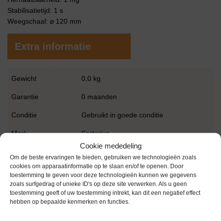
Stabilisatietijd: 1 s
Weegschaal: ⌀ 120 mm
Extra informatie
Gewicht
0,0 kg
Garantie
0 maanden
Conditie
Gebruikt in goede conditie
Merk
Sartorius
Cookie mededeling
Om de beste ervaringen te bieden, gebruiken we technologieën zoals
cookies om apparaatinformatie op te slaan en/of te openen. Door
toestemming te geven voor deze technologieën kunnen we gegevens
zoals surfgedrag of unieke ID's op deze site verwerken. Als u geen
toestemming geeft of uw toestemming intrekt, kan dit een negatief effect
hebben op bepaalde kenmerken en functies.
Gerelateerde producten