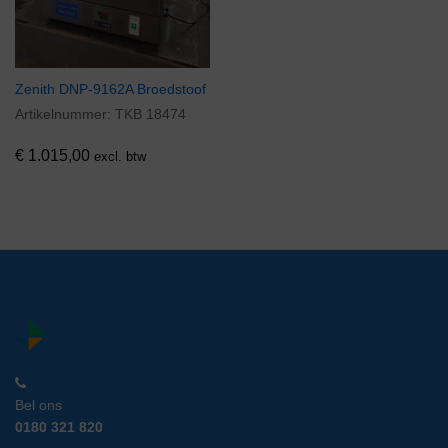
Zenith DNP-9162A Broedstoof
Artikelnummer:
TKB 18474
€
1.015,00
excl. btw
Bel ons
0180 321 820