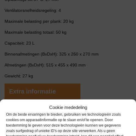
Ventilatorsnelheidsregeling: 4
Maximale belasting per plank: 20 kg
Maximale belasting totaal: 50 kg
Capaciteit: 23 L
Binnenafmetingen (BxDxH): 325 x 260 x 270 mm
Afmetingen (BxDxH): 515 x 455 x 490 mm
Gewicht: 27 kg
Extra informatie
Cookie mededeling
Gewicht
0,0 kg
Om de beste ervaringen te bieden, gebruiken we technologieën zoals
cookies om apparaatinformatie op te slaan en/of te openen. Door
Garantie
6 maanden
toestemming te geven voor deze technologieën kunnen we gegevens
zoals surfgedrag of unieke ID's op deze site verwerken. Als u geen
Conditie
Gebruikt in goede conditie