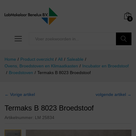
0
Zoeken
Home
/
Product overzicht
/
All
/
Saleable
/
Ovens, Broedstoven en Klimaatkasten
/
Incubator en Broedstoof
/
Broedstoven
/
Termaks B 8023 Broedstoof
← Vorige artikel
volgende artikel →
Termaks B 8023 Broedstoof
Artikelnummer:
LM 25834