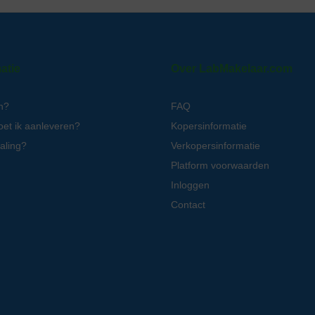
atie
Over LabMakelaar.com
n?
FAQ
oet ik aanleveren?
Kopersinformatie
aling?
Verkopersinformatie
Platform voorwaarden
Inloggen
Contact