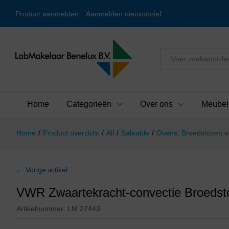
Product aanmelden
Aanmelden nieuwsbrief
Alles
Home
Categorieën
Over ons
Meubel
Home
/
Product overzicht
/
All
/
Saleable
/
Ovens, Broedstoven e
← Vorige artikel
VWR Zwaartekracht-convectie Broedst
Artikelnummer:
LM 27443