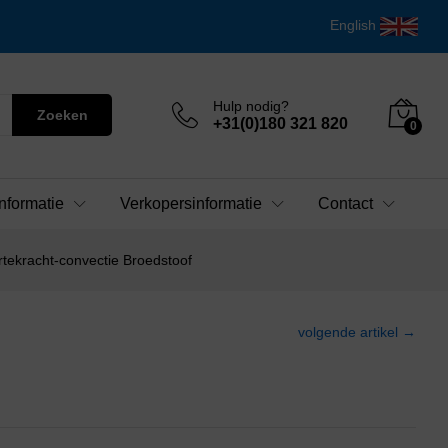
English
Hulp nodig?
Zoeken
+31(0)180 321 820
0
nformatie
Verkopersinformatie
Contact
ekracht-convectie Broedstoof
volgende artikel →