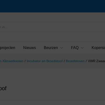
projecten
Nieuws
Beurzen
FAQ
Kopersi
n Klimaatkasten
/
Incubator en Broedstoof
/
Broedstoven
/
VWR Zwaart
oof