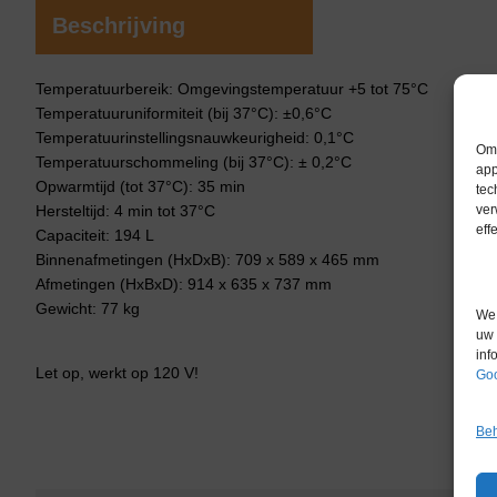
Beschrijving
Temperatuurbereik: Omgevingstemperatuur +5 tot 75°C
Temperatuuruniformiteit (bij 37°C): ±0,6°C
Temperatuurinstellingsnauwkeurigheid: 0,1°C
Om 
Temperatuurschommeling (bij 37°C): ± 0,2°C
app
Opwarmtijd (tot 37°C): 35 min
tec
Hersteltijd: 4 min tot 37°C
ver
eff
Capaciteit: 194 L
Binnenafmetingen (HxDxB): 709 x 589 x 465 mm
Afmetingen (HxBxD): 914 x 635 x 737 mm
Gewicht: 77 kg
We 
uw 
inf
Let op, werkt op 120 V!
Goo
Beh