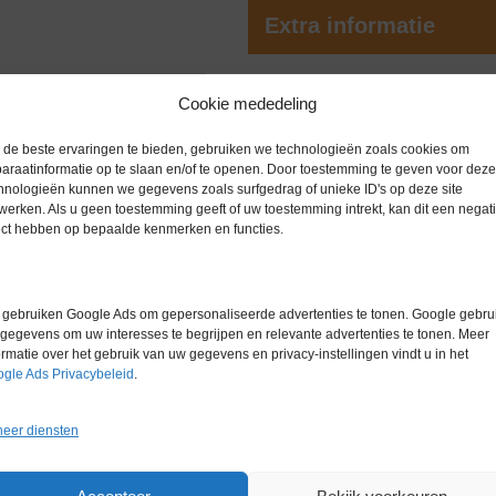
Extra informatie
Gewicht
0,0 kg
Cookie mededeling
Merk
VWR
de beste ervaringen te bieden, gebruiken we technologieën zoals cookies om
araatinformatie op te slaan en/of te openen. Door toestemming te geven voor deze
Garantie
6 maanden
hnologieën kunnen we gegevens zoals surfgedrag of unieke ID's op deze site
werken. Als u geen toestemming geeft of uw toestemming intrekt, kan dit een negati
Conditie
Gebruikt in
ect hebben op bepaalde kenmerken en functies.
Bouwjaar
2017
gebruiken Google Ads om gepersonaliseerde advertenties te tonen. Google gebrui
gegevens om uw interesses te begrijpen en relevante advertenties te tonen. Meer
ormatie over het gebruik van uw gegevens en privacy-instellingen vindt u in het
gle Ads Privacybeleid
.
eer diensten