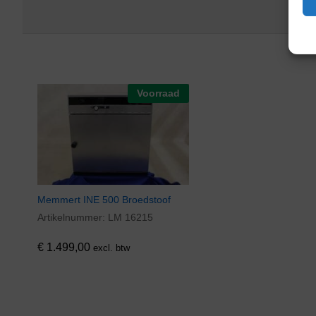
Voorraad
Memmert INE 500 Broedstoof
Artikelnummer:
LM 16215
€
1.499,00
excl. btw