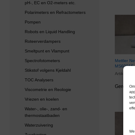
pH-, EC en O2-meters etc.
Polarimeters en Refractometers
Pompen
Robots en Liquid Handling
Roteerverdampers
Smeltpunt en Vlampunt
Spectrofotometers
Mettler N
MS6001S P
Stikstof volgens Kjeldahl
Artikelnu
TOC Analysers
Gereserv
Om 
Viscometrie en Reologie
app
tec
Vriezen en koelen
ver
eff
Water-, olie-, zand- en
thermostaatbaden
Waterzuivering
We 
Zuurkasten