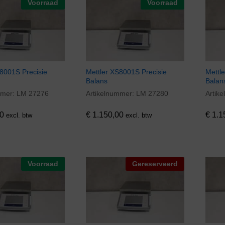
Voorraad
Voorraad
8001S Precisie
Mettler XS8001S Precisie
Mettl
Balans
Balan
mmer:
LM 27276
Artikelnummer:
LM 27280
Artik
0
€
1.150,00
€
1.1
0
€
1.150,00
€
1.1
excl. btw
excl. btw
Voorraad
Gereserveerd