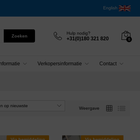
English
Hulp nodig?
Zoeken
+31(0)180 321 820
0
nformatie
Verkopersinformatie
Contact
en op nieuwste
Weergave
Via bemiddeling
Via bemiddeling