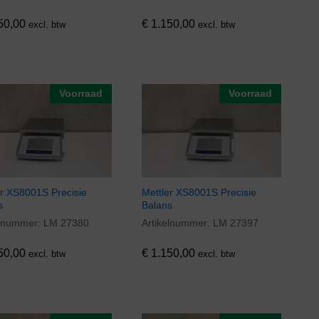
50,00
€
1.150,00
excl. btw
excl. btw
Voorraad
Voorraad
er XS8001S Precisie
Mettler XS8001S Precisie
s
Balans
elnummer:
LM 27380
Artikelnummer:
LM 27397
50,00
€
1.150,00
50,00
€
1.150,00
excl. btw
excl. btw