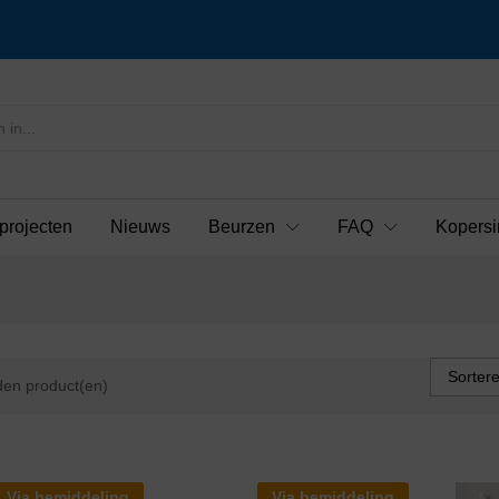
projecten
Nieuws
Beurzen
FAQ
Kopersi
Sorter
en product(en)
Via bemiddeling
Via bemiddeling