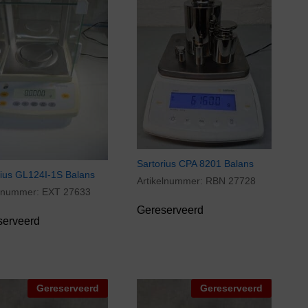
Sartorius CPA 8201 Balans
rius GL124I-1S Balans
Artikelnummer:
RBN 27728
elnummer:
EXT 27633
Gereserveerd
serveerd
Gereserveerd
Gereserveerd