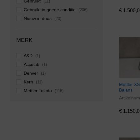
Gebruikt
(11)
Gebruikt in goede conditie
(206)
€
1.500,0
Nieuw in doos
(20)
Zo goed als nieuw
(25)
MERK
A&D
(1)
Acculab
(1)
Denver
(1)
Kern
(11)
Mettler XS
Balans
Mettler Toledo
(116)
Artikelnu
€
1.150,0
Ohaus
(16)
Overige merken
(12)
€
1.150,0
Radwag
(1)
Sartorius
(60)
Shimadzu
(1)