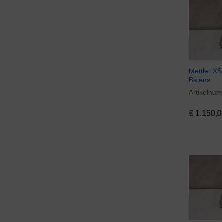
Skan AG
(1)
Vibra
(1)
Mettler XS
Balans
Artikelnu
€
1.150,0
€
1.150,0