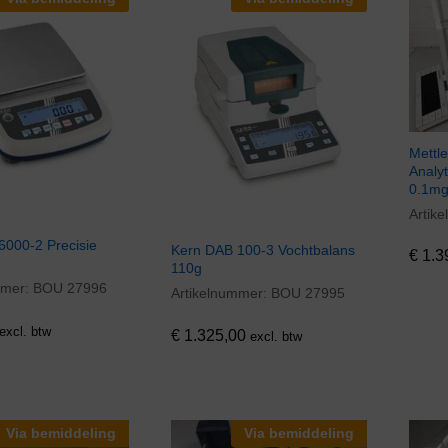
Mettl
Analy
0.1m
Artik
€
1.3
6000-2 Precisie
Kern DAB 100-3 Vochtbalans
€
1.3
110g
mmer:
BOU 27996
Artikelnummer:
BOU 27995
€
1.325,00
excl. btw
€
1.325,00
excl. btw
Via bemiddeling
Via bemiddeling