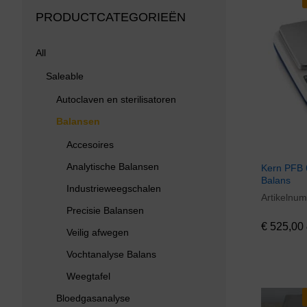
PRODUCTCATEGORIEËN
All
Saleable
Autoclaven en sterilisatoren
Balansen
Accesoires
Analytische Balansen
Kern PFB 
Balans
Industrieweegschalen
Artikelnu
€
525,00
Precisie Balansen
€
525,00
Veilig afwegen
Vochtanalyse Balans
Weegtafel
Bloedgasanalyse