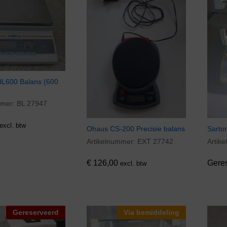
BL600 Balans (600
mmer:
BL 27947
excl. btw
Ohaus CS-200 Precisie balans
Sarto
Artikelnummer:
EXT 27742
Artik
€
126,00
€
126,00
Gere
excl. btw
Gereserveerd
Via bemiddeling