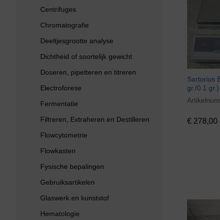
Centrifuges
Chromatografie
Deeltjesgrootte analyse
Dichtheid of soortelijk gewicht
Doseren, pipetteren en titreren
Sartorius 
Electroforese
gr./0.1 gr.)
Artikelnu
€
278,00
Fermentatie
Filtreren, Extraheren en Destilleren
€
278,00
Flowcytometrie
Flowkasten
Fysische bepalingen
Gebruiksartikelen
Glaswerk en kunststof
Hematologie