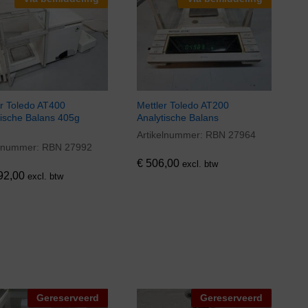
er Toledo AT400
Mettler Toledo AT200
tische Balans 405g
Analytische Balans
g
Artikelnummer:
RBN 27964
€
506,00
elnummer:
RBN 27992
92,00
€
506,00
excl. btw
92,00
excl. btw
Gereserveerd
Gereserveerd