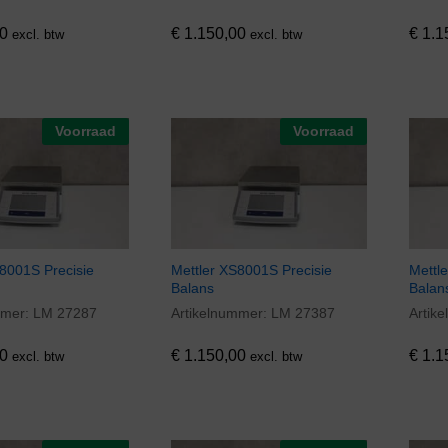
0
€
1.150,00
€
1.1
excl. btw
excl. btw
Voorraad
Voorraad
8001S Precisie
Mettler XS8001S Precisie
Mettl
Balans
Balan
mmer:
LM 27287
Artikelnummer:
LM 27387
Artik
0
€
1.150,00
€
1.1
0
€
1.150,00
€
1.1
excl. btw
excl. btw