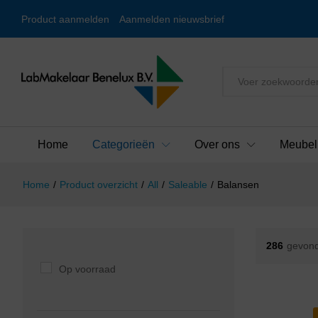
Product aanmelden
Aanmelden nieuwsbrief
Alles
Home
Categorieën
Over ons
Meubel
Home
/
Product overzicht
/
All
/
Saleable
/
Balansen
286
gevond
Op voorraad