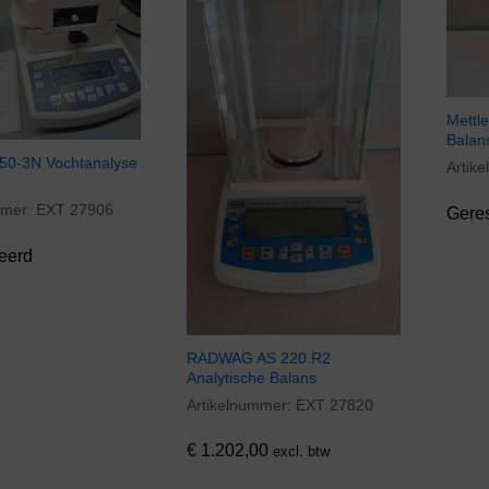
Mettl
Balan
50-3N Vochtanalyse
Artik
mmer:
EXT 27906
Gere
eerd
RADWAG AS 220.R2
Analytische Balans
Artikelnummer:
EXT 27820
€
1.202,00
€
1.202,00
excl. btw