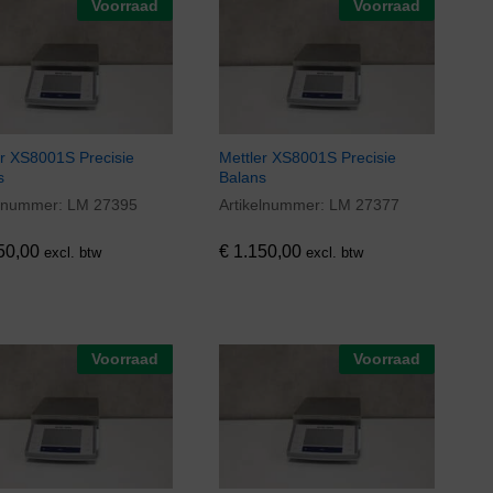
Voorraad
Voorraad
er XS8001S Precisie
Mettler XS8001S Precisie
s
Balans
elnummer:
LM 27395
Artikelnummer:
LM 27377
50,00
€
1.150,00
50,00
€
1.150,00
excl. btw
excl. btw
Voorraad
Voorraad