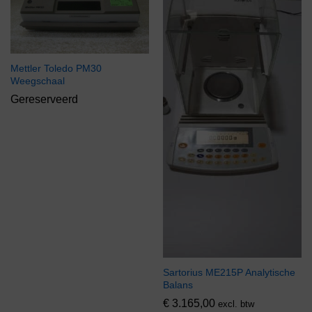
Mettler Toledo PM30
Weegschaal
Gereserveerd
Sartorius ME215P Analytische
Balans
€
3.165,00
excl. btw