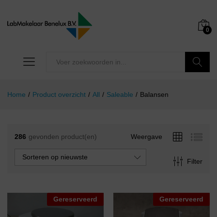
0
Zoeken
Home
/
Product overzicht
/
All
/
Saleable
/
Balansen
286
gevonden product(en)
Weergave
Sorteren op nieuwste
Filter
Gereserveerd
Gereserveerd