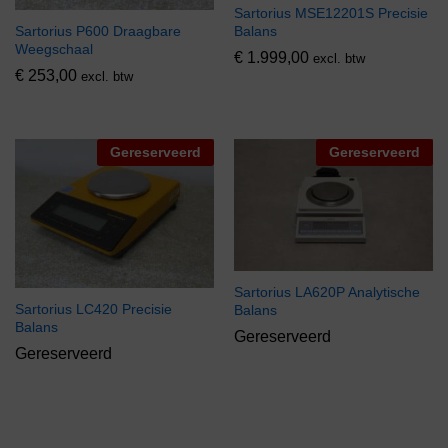
Sartorius MSE12201S Precisie
Sartorius P600 Draagbare
Balans
Weegschaal
€
1.999,00
excl. btw
€
253,00
excl. btw
Gereserveerd
Gereserveerd
Sartorius LA620P Analytische
Sartorius LC420 Precisie
Balans
Balans
Gereserveerd
Gereserveerd