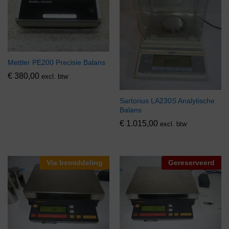
Mettler PE200 Precisie Balans
€
380,00
excl. btw
Sartorius LA230S Analytische
Balans
€
1.015,00
excl. btw
Via bemiddeling
Gereserveerd