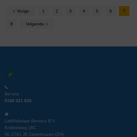
Vorige
1
2
3
4
5
6
7
8
Volgende
Bel ons
0180 321 820
LabMakelaar Benelux B.V.
Knibbelweg 18C
NL-2761 JE Zevenhuizen (ZH)