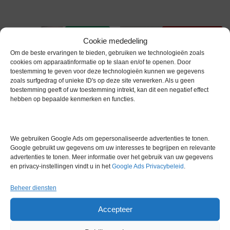
Voorraad
Gereserveerd
Cookie mededeling
Om de beste ervaringen te bieden, gebruiken we technologieën zoals
cookies om apparaatinformatie op te slaan en/of te openen. Door
toestemming te geven voor deze technologieën kunnen we gegevens
zoals surfgedrag of unieke ID's op deze site verwerken. Als u geen
toestemming geeft of uw toestemming intrekt, kan dit een negatief effect
hebben op bepaalde kenmerken en functies.
Ohaus Defender 3000
We gebruiken Google Ads om gepersonaliseerde advertenties te tonen.
Weegschaal
Google gebruikt uw gegevens om uw interesses te begrijpen en relevante
Sartorius BP3100P Precisie
advertenties te tonen. Meer informatie over het gebruik van uw gegevens
€
700,00
excl. btw
Balans
en privacy-instellingen vindt u in het
Google Ads Privacybeleid
.
Gereserveerd
Beheer diensten
Accepteer
Gereserveerd
Via bemiddeling