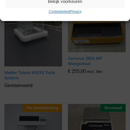
Bekijk voorkeuren
Cookiebeleid
Privacy
Sartorius 3804 MP
Weegschaal
€
255,00
excl. btw
Mettler Toledo MS/XS Tocht
Scherm
Gereserveerd
Via bemiddeling
Voorraad