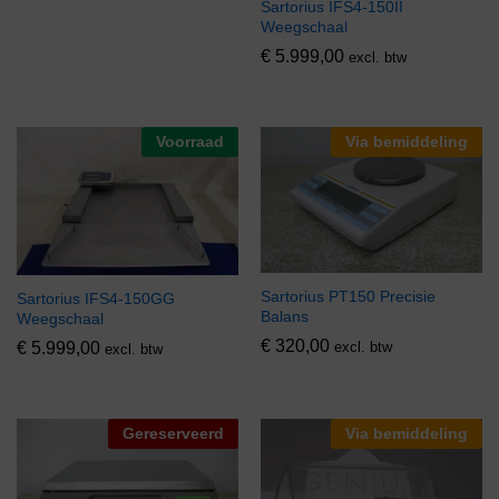
Sartorius IFS4-150II
Weegschaal
€
5.999,00
excl. btw
Voorraad
Via bemiddeling
Sartorius PT150 Precisie
Sartorius IFS4-150GG
Balans
Weegschaal
€
320,00
€
5.999,00
excl. btw
excl. btw
Gereserveerd
Via bemiddeling