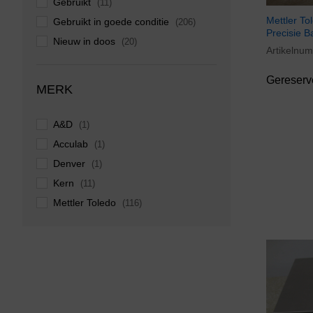
Gebruikt
(11)
Mettler T
Gebruikt in goede conditie
(206)
Precisie B
Nieuw in doos
(20)
Artikelnu
Zo goed als nieuw
(25)
Gereserv
MERK
A&D
(1)
Acculab
(1)
Denver
(1)
Kern
(11)
Mettler Toledo
(116)
Ohaus
(16)
Overige merken
(12)
Radwag
(1)
Sartorius
(60)
Shimadzu
(1)