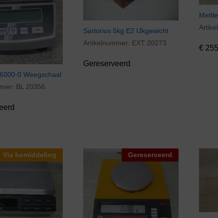
Mettl
Artik
€
255
Sartorius 5kg E2 IJkgewicht
Artikelnummer:
EXT 20273
€
255
Gereserveerd
6000-0 Weegschaal
mmer:
BL 20356
eerd
Via bemiddeling
Gereserveerd