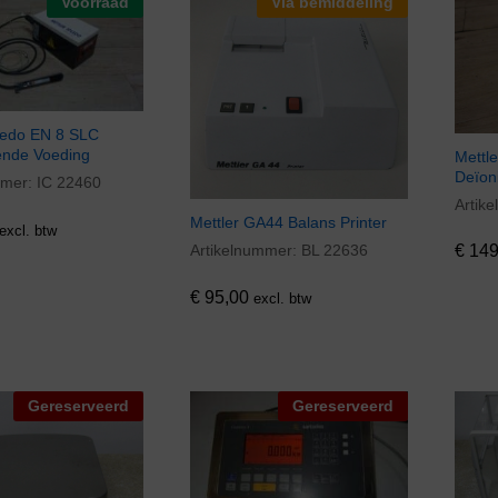
Voorraad
Via bemiddeling
oledo EN 8 SLC
ende Voeding
Mettl
Deïon
mmer:
IC 22460
Artik
€
149
Mettler GA44 Balans Printer
excl. btw
Artikelnummer:
BL 22636
€
149
€
95,00
€
95,00
excl. btw
Gereserveerd
Gereserveerd