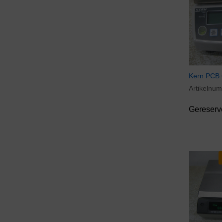
Skan AG
(1)
Vibra
(1)
Kern PCB 
Artikelnu
Gereserv