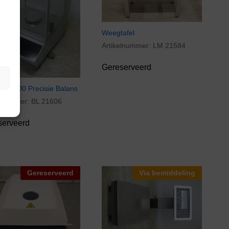
Weegtafel
Artikelnummer:
LM 21584
Gereserveerd
er AC100 Precisie Balans
elnummer:
BL 21606
serveerd
Gereserveerd
Via bemiddeling