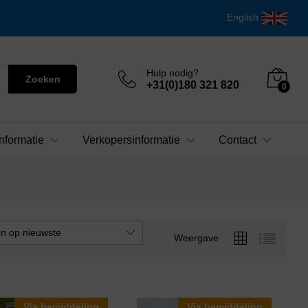
English
Hulp nodig?
Zoeken
+31(0)180 321 820
0
nformatie
Verkopersinformatie
Contact
en op nieuwste
Weergave
Via bemiddeling
Via bemiddeling