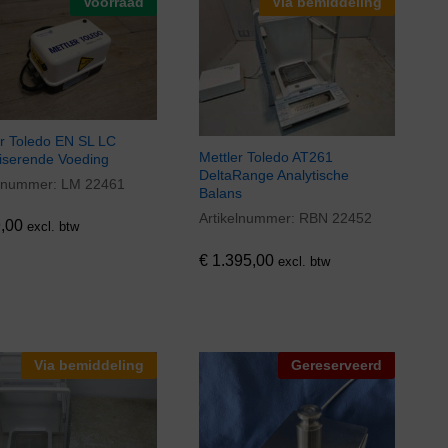
Voorraad
Via bemiddeling
er Toledo EN SL LC
Mettler Toledo AT261
iserende Voeding
DeltaRange Analytische
elnummer:
LM 22461
,00
Balans
Artikelnummer:
RBN 22452
€
1.395,00
,00
excl. btw
€
1.395,00
excl. btw
Via bemiddeling
Gereserveerd