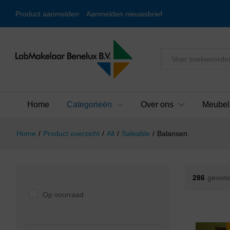
Product aanmelden
Aanmelden nieuwsbrief
Alles
Home
Categorieën
Over ons
Meubel
Home
/
Product overzicht
/
All
/
Saleable
/
Balansen
286
gevond
Op voorraad