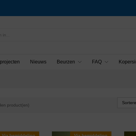
projecten
Nieuws
Beurzen
FAQ
Kopersi
Sorter
en product(en)
Via bemiddeling
Via bemiddeling