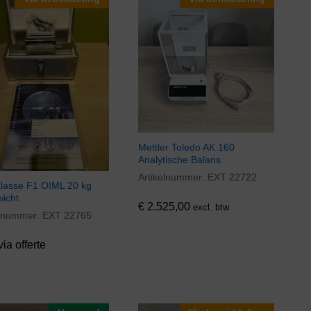
Mettler Toledo AK 160
Analytische Balans
Artikelnummer:
EXT 22722
€
2.525,00
Klasse F1 OIML 20 kg
wicht
€
2.525,00
excl. btw
elnummer:
EXT 22765
via offerte