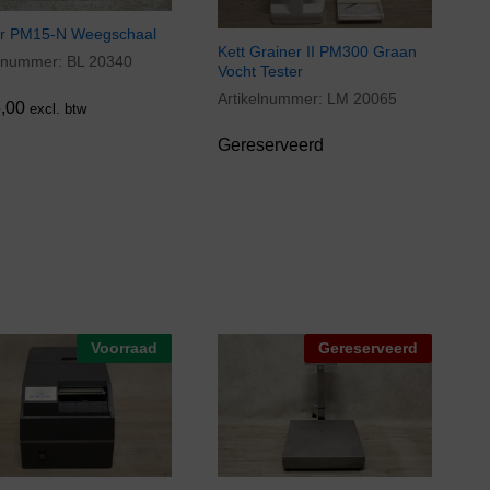
er PM15-N Weegschaal
Kett Grainer II PM300 Graan
elnummer:
BL 20340
,00
Vocht Tester
Artikelnummer:
LM 20065
,00
excl. btw
Gereserveerd
Voorraad
Gereserveerd