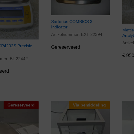
Sartorius COMBICS 3
Indicator
Mettl
Artikelnummer:
EXT 22394
Analy
Artik
€
950
CP4202S Precisie
Gereserveerd
€
950
mmer:
BL 22442
eerd
Gereserveerd
Via bemiddeling