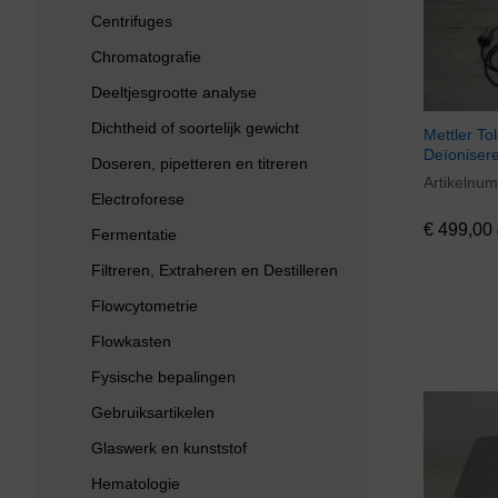
Centrifuges
Chromatografie
Deeltjesgrootte analyse
Dichtheid of soortelijk gewicht
Mettler T
Deïoniser
Doseren, pipetteren en titreren
Artikelnu
€
499,00
Electroforese
€
499,00
Fermentatie
Filtreren, Extraheren en Destilleren
Flowcytometrie
Flowkasten
Fysische bepalingen
Gebruiksartikelen
Glaswerk en kunststof
Hematologie