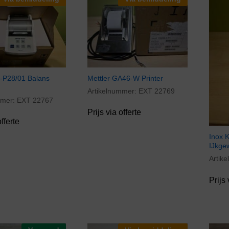
S-P28/01 Balans
Mettler GA46-W Printer
Artikelnummer:
EXT 22769
mmer:
EXT 22767
Prijs via offerte
offerte
Inox 
IJkge
Artik
Prijs 