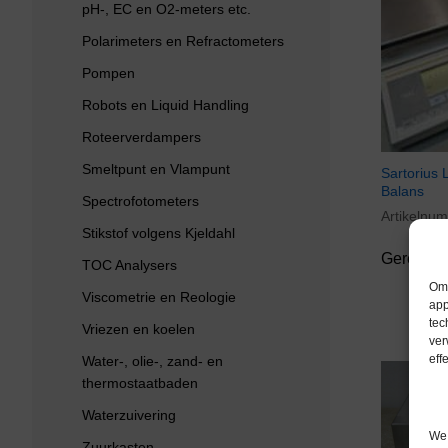
pH-, EC en O2-meters etc.
Polarimeters en Refractometers
Pompen
Robots en Liquid Handling
Roteerverdampers
Smeltpunt en Vlampunt
Sartorius 
Balans
Spectrofotometers
Artikelnu
Stikstof volgens Kjeldahl
Gereserv
TOC Analysers
Om 
Viscometrie en Reologie
app
tec
Vriezen en koelen
ver
eff
Water-, olie-, zand- en
thermostaatbaden
Waterzuivering
We 
Zuurkasten