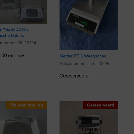
er Toledo AX204
tische Balans
elnummer:
BL 22294
,00
,00
Mettler PE 6 Weegschaal
excl. btw
Artikelnummer:
EXT 22246
Gereserveerd
Via bemiddeling
Gereserveerd