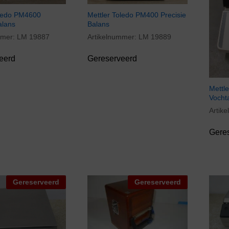
oledo PM4600
Mettler Toledo PM400 Precisie
alans
Balans
mmer:
LM 19887
Artikelnummer:
LM 19889
eerd
Gereserveerd
Mettl
Vocht
Artik
Gere
Gereserveerd
Gereserveerd