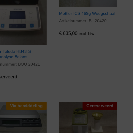
Mettler ICS 469g Weegschaal
Artikelnummer:
BL 20420
€
635,00
€
635,00
excl. btw
er Toledo HB43-S
analyse Balans
elnummer:
BOU 20421
serveerd
Via bemiddeling
Gereserveerd