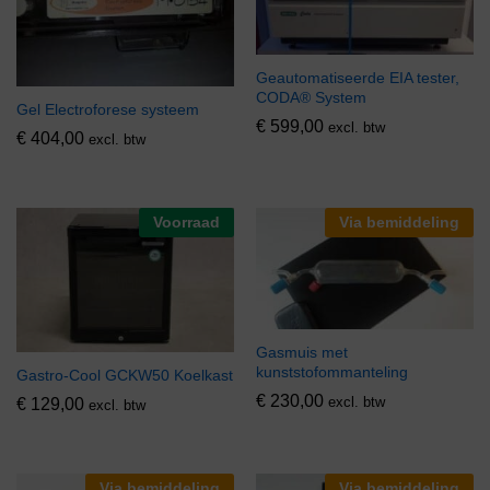
Geautomatiseerde EIA tester,
CODA® System
Gel Electroforese systeem
€
599,00
excl. btw
€
404,00
excl. btw
Voorraad
Via bemiddeling
Gasmuis met
kunststofommanteling
Gastro-Cool GCKW50 Koelkast
€
230,00
excl. btw
€
129,00
excl. btw
Via bemiddeling
Via bemiddeling