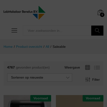
0
Zoeken
Home
/
Product overzicht
/
All
/
Saleable
4767
gevonden product(en)
Weergave
Sorteren op nieuwste
Filter
Voorraad
Voorraad