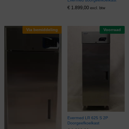
€
1.899,00
excl. btw
Via bemiddeling
Voorraad
Evermed LR 625 S 2P
Doorgeefkoelkast