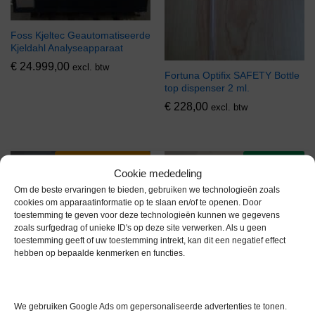
Foss Kjeltec Geautomatiseerde
Kjeldahl Analyseapparaat
€
24.999,00
excl. btw
Fortuna Optifix SAFETY Bottle
top dispenser 2 ml.
€
228,00
excl. btw
Via bemiddeling
Voorraad
Cookie mededeling
Om de beste ervaringen te bieden, gebruiken we technologieën zoals
cookies om apparaatinformatie op te slaan en/of te openen. Door
toestemming te geven voor deze technologieën kunnen we gegevens
zoals surfgedrag of unieke ID's op deze site verwerken. Als u geen
toestemming geeft of uw toestemming intrekt, kan dit een negatief effect
hebben op bepaalde kenmerken en functies.
Fort GLI 156 Licht Generator
€
149,00
excl. btw
We gebruiken Google Ads om gepersonaliseerde advertenties te tonen.