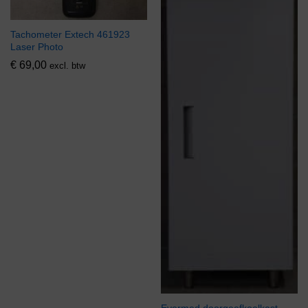
Tachometer Extech 461923
Laser Photo
€
69,00
excl. btw
Evermed doorgeefkoelkast