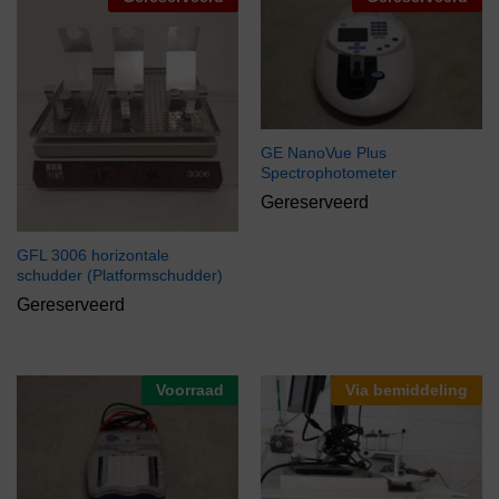
GE NanoVue Plus
Spectrophotometer
Gereserveerd
GFL 3006 horizontale
schudder (Platformschudder)
Gereserveerd
Voorraad
Via bemiddeling