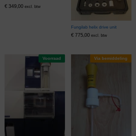
€
349,00
excl. btw
Fungilab helix drive unit
€
775,00
excl. btw
Voorraad
Via bemiddeling