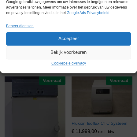
Google gebruikt uw gegevens om uw interesses te begrijpen en relevante
advertenties te tonen. Meer informatie over het gebruik van uw gegevens
en privacy-instellingen vindt u in het
Google Ads Privacybeleid
.
Beheer diensten
Accepteer
Fortuna Optifix SAFETY Bottle
top dispenser 10 ml.
Bekijk voorkeuren
€
228,00
excl. btw
Cookiebeleid
Privacy
Voorraad
Voorraad
Fluxion Isoflux CTC Systeem
€
11.999,00
excl. btw