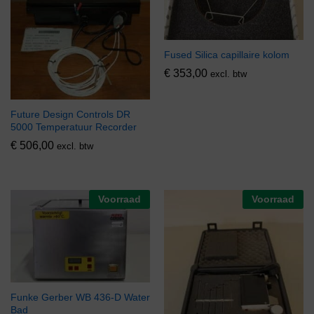
Fused Silica capillaire kolom
€
353,00
excl. btw
Future Design Controls DR
5000 Temperatuur Recorder
€
506,00
excl. btw
Voorraad
Voorraad
Funke Gerber WB 436-D Water
Bad