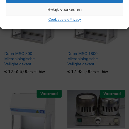
Bekijk voorkeuren
Cookiebeleid
Privacy
Dupa MSC 800
Dupa MSC 1800
Microbiologische
Microbiologische
Veiligheidskast
Veiligheidskast
€
12.656,00
€
17.931,00
excl. btw
excl. btw
Voorraad
Voorraad