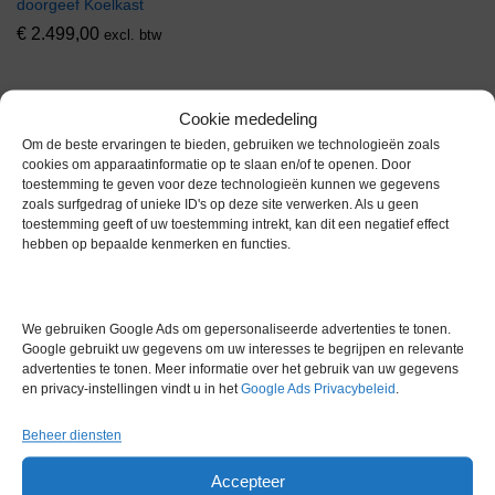
doorgeef Koelkast
€
2.499,00
excl. btw
Gereserveerd
Gereserveerd
Cookie mededeling
Om de beste ervaringen te bieden, gebruiken we technologieën zoals
cookies om apparaatinformatie op te slaan en/of te openen. Door
toestemming te geven voor deze technologieën kunnen we gegevens
zoals surfgedrag of unieke ID's op deze site verwerken. Als u geen
toestemming geeft of uw toestemming intrekt, kan dit een negatief effect
Dupa HSC UTS ergo LD
hebben op bepaalde kenmerken en functies.
Veiligheidskast voor
Gecombineerde Opslag
Gereserveerd
We gebruiken Google Ads om gepersonaliseerde advertenties te tonen.
Dupa Premium XL-V1
Google gebruikt uw gegevens om uw interesses te begrijpen en relevante
Veiligheidskast
advertenties te tonen. Meer informatie over het gebruik van uw gegevens
en privacy-instellingen vindt u in het
Google Ads Privacybeleid
.
Gereserveerd
Beheer diensten
Voorraad
Voorraad
Accepteer