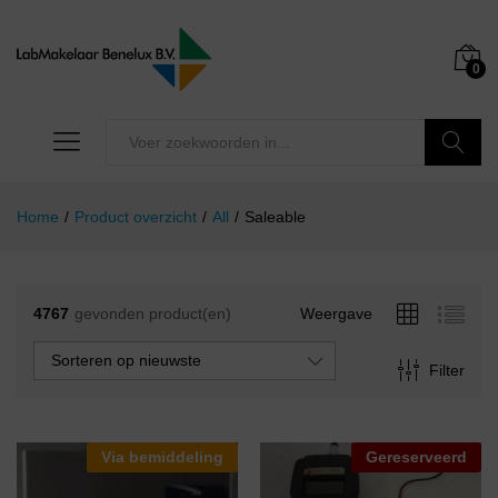
0
Zoeken
Home
/
Product overzicht
/
All
/
Saleable
4767
gevonden product(en)
Weergave
Sorteren op nieuwste
Filter
Via bemiddeling
Gereserveerd