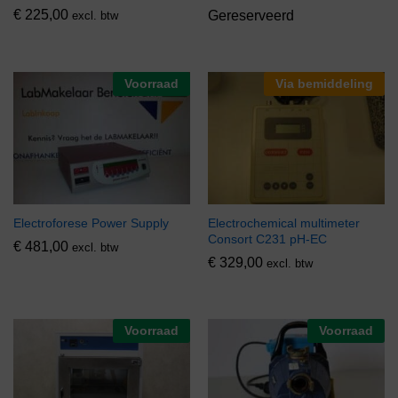
€
225,00
Gereserveerd
excl. btw
Voorraad
Via bemiddeling
Electroforese Power Supply
Electrochemical multimeter
Consort C231 pH-EC
€
481,00
excl. btw
€
329,00
excl. btw
Voorraad
Voorraad