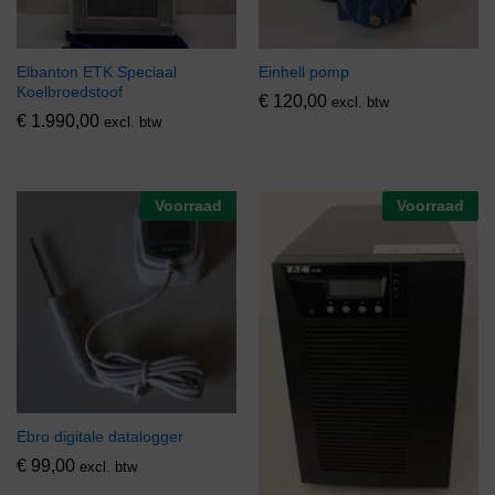
Elbanton ETK Speciaal
Einhell pomp
Koelbroedstoof
€
120,00
excl. btw
€
1.990,00
excl. btw
Voorraad
Voorraad
Ebro digitale datalogger
€
99,00
excl. btw