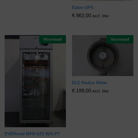
Eaton UPS
€
962,00
excl. btw
Voorraad
Voorraad
ELE Radius Meter
€
199,00
excl. btw
EVERmed MPR 625 W/S PT