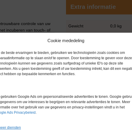
Extra informatie
betrouwbare controle van uw
Gewicht
0,0 kg
 het incuberen van touch- of
en, voor de detectie van bacteriën,
Merk
Overige me
Cookie mededeling
nia gebruikt in de medische en
Garantie
6 maanden
iënecontrole, koel-, smeer- en
de beste ervaringen te bieden, gebruiken we technologieën zoals cookies om
er, proceswater en zwembadwater.
araatinformatie op te slaan en/of te openen. Door toestemming te geven voor deze
Conditie
Gebruikt in
hnologieën kunnen we gegevens zoals surfgedrag of unieke ID's op deze site
werken. Als u geen toestemming geeft of uw toestemming intrekt, kan dit een negati
ect hebben op bepaalde kenmerken en functies.
et ca. 1°C)
gebruiken Google Ads om gepersonaliseerde advertenties te tonen. Google gebrui
gegevens om uw interesses te begrijpen en relevante advertenties te tonen. Meer
ormatie over het gebruik van uw gegevens en privacy-instellingen vindt u in het
gle Ads Privacybeleid
.
eer diensten