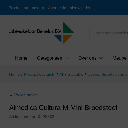
Product aanmelden
Aanmelden nieuwsbrief
Alles
Home
Categorieën
Over ons
Meubel
Home
/
Product overzicht
/
All
/
Saleable
/
Ovens, Broedstoven e
← Vorige artikel
Almedica Cultura M Mini Broedstoof
Artikelnummer:
IC 28362