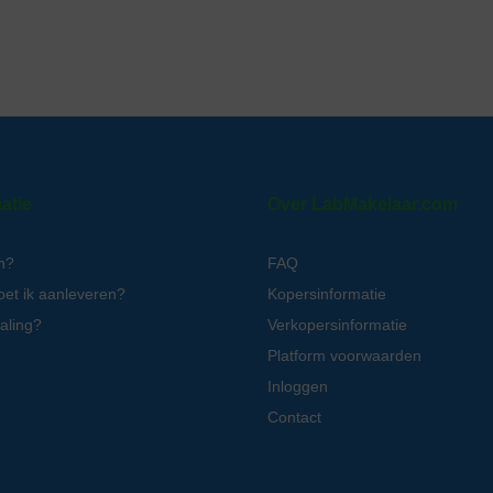
atie
Over LabMakelaar.com
n?
FAQ
oet ik aanleveren?
Kopersinformatie
aling?
Verkopersinformatie
Platform voorwaarden
Inloggen
Contact