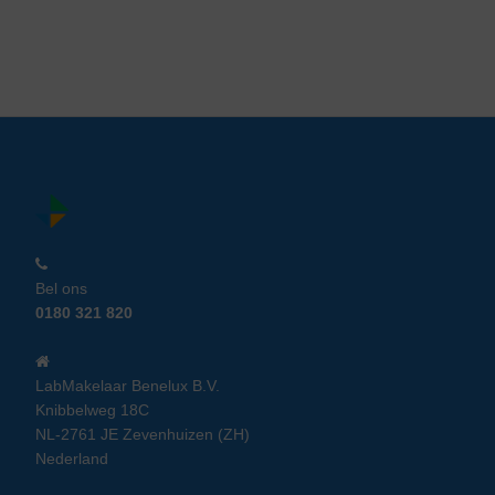
Bel ons
0180 321 820
LabMakelaar Benelux B.V.
Knibbelweg 18C
NL-2761 JE Zevenhuizen (ZH)
Nederland