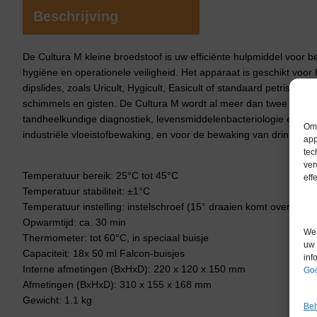
Beschrijving
De Cultura M kleine broedstoof is uw efficiënte hulpmiddel voor 
hygiëne en operationele veiligheid. Het apparaat is geschikt voor
dipslides, zoals Uricult, Hygicult, Easicult of standaard petrischal
schimmels en gisten. De Cultura M wordt al meer dan twee decen
tandheelkundige diagnostiek, levensmiddelenbacteriologie en hyg
Om 
industriële vloeistofbewaking, en voor de bewaking van drinkwat
app
tec
ver
Temperatuur bereik: 25°C tot 45°C
eff
Temperatuur stabiliteit: ±1°C
Temperatuur instelling: instelschroef (15° draaien komt overeen m
Opwarmtijd: ca. 30 min
We 
Thermometer: tot 60°C, in speciaal buisje
uw 
Capaciteit: 18x 50 ml Falcon-buisjes
inf
Interne afmetingen (BxHxD): 220 x 120 x 150 mm
Goo
Afmetingen (BxHxD): 310 x 155 x 168 mm
Gewicht: 1.1 kg
Beh