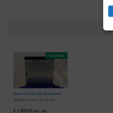
Voorraad
Memmert INE 500 Broedstoof
Artikelnummer:
LM 16215
€
1.499,00
excl. btw