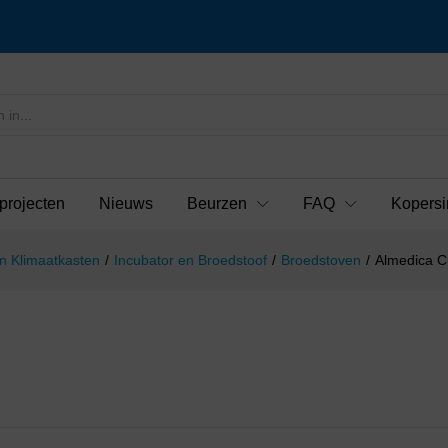
projecten
Nieuws
Beurzen
FAQ
Kopersi
n Klimaatkasten
/
Incubator en Broedstoof
/
Broedstoven
/
Almedica C