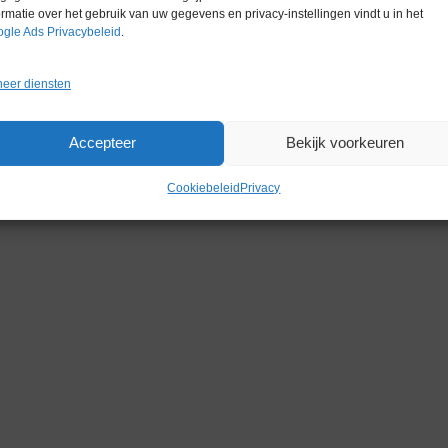
ormatie over het gebruik van uw gegevens en privacy-instellingen vindt u in het
gle Ads Privacybeleid
.
eer diensten
Gerelateerde producten
Accepteer
Bekijk voorkeuren
Cookiebeleid
Privacy