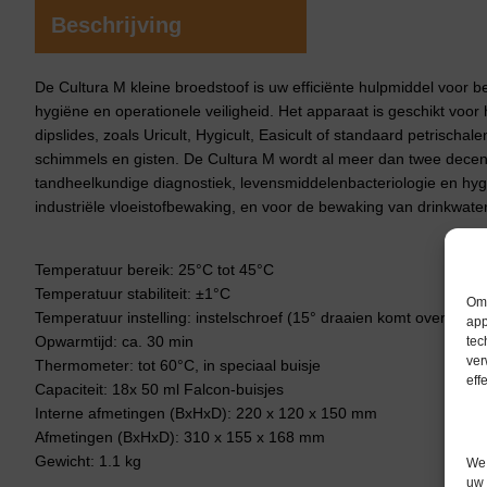
Beschrijving
De Cultura M kleine broedstoof is uw efficiënte hulpmiddel voor 
hygiëne en operationele veiligheid. Het apparaat is geschikt voor
dipslides, zoals Uricult, Hygicult, Easicult of standaard petrischal
schimmels en gisten. De Cultura M wordt al meer dan twee decen
tandheelkundige diagnostiek, levensmiddelenbacteriologie en hyg
industriële vloeistofbewaking, en voor de bewaking van drinkwat
Temperatuur bereik: 25°C tot 45°C
Temperatuur stabiliteit: ±1°C
Om 
Temperatuur instelling: instelschroef (15° draaien komt overeen m
app
Opwarmtijd: ca. 30 min
tec
ver
Thermometer: tot 60°C, in speciaal buisje
eff
Capaciteit: 18x 50 ml Falcon-buisjes
Interne afmetingen (BxHxD): 220 x 120 x 150 mm
Afmetingen (BxHxD): 310 x 155 x 168 mm
Gewicht: 1.1 kg
We 
uw 