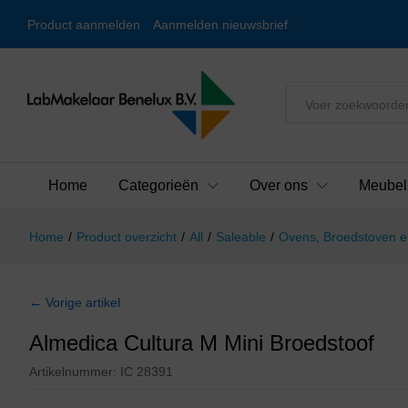
Product aanmelden
Aanmelden nieuwsbrief
Alles
Home
Categorieën
Over ons
Meubel
Home
/
Product overzicht
/
All
/
Saleable
/
Ovens, Broedstoven e
← Vorige artikel
Almedica Cultura M Mini Broedstoof
Artikelnummer:
IC 28391