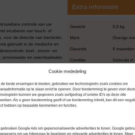
Extra informatie
betrouwbare controle van uw
Gewicht
0,0 kg
 het incuberen van touch- of
en, voor de detectie van bacteriën,
Merk
Overige me
nia gebruikt in de medische en
Garantie
6 maanden
iënecontrole, koel-, smeer- en
er, proceswater en zwembadwater.
Conditie
Gebruikt in
Cookie mededeling
de beste ervaringen te bieden, gebruiken we technologieën zoals cookies om
et ca. 1°C)
araatinformatie op te slaan en/of te openen. Door toestemming te geven voor deze
hnologieën kunnen we gegevens zoals surfgedrag of unieke ID's op deze site
werken. Als u geen toestemming geeft of uw toestemming intrekt, kan dit een negati
ect hebben op bepaalde kenmerken en functies.
gebruiken Google Ads om gepersonaliseerde advertenties te tonen. Google gebrui
gegevens om uw interesses te begrijpen en relevante advertenties te tonen. Meer