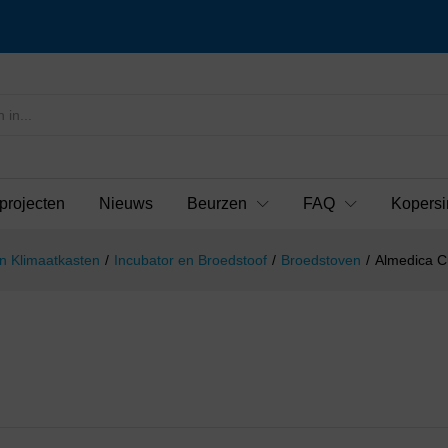
projecten
Nieuws
Beurzen
FAQ
Kopersi
n Klimaatkasten
/
Incubator en Broedstoof
/
Broedstoven
/
Almedica C