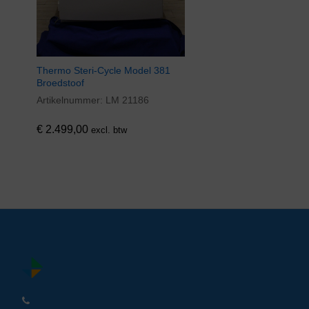
Thermo Steri­-Cycle Model 381
Broedstoof
Artikelnummer:
LM 21186
€
2.499,00
excl. btw