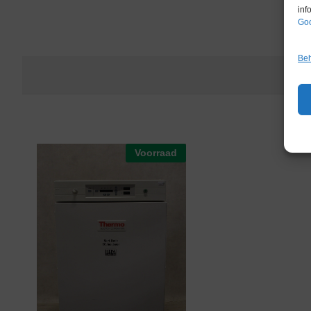
inf
Goo
Beh
Voorraad