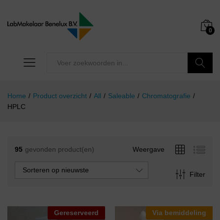
0
Zoeken
Home
/
Product overzicht
/
All
/
Saleable
/
Chromatografie
/
HPLC
95
gevonden product(en)
Weergave
Sorteren op nieuwste
Filter
Gereserveerd
Via bemiddeling