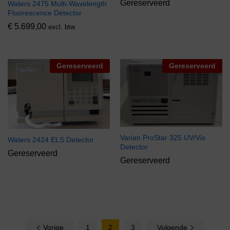
Gereserveerd
Waters 2475 Multi-Wavelength
Fluorescence Detector
€
5.699,00
excl. btw
Gereserveerd
Gereserveerd
Varian ProStar 325 UV/Vis
Waters 2424 ELS Detector
Detector
Gereserveerd
Gereserveerd
Vorige
1
2
3
Volgende