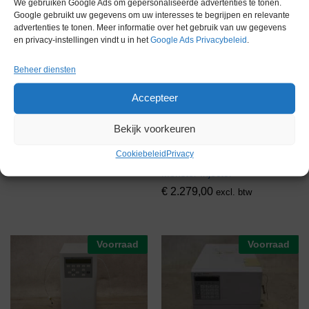
We gebruiken Google Ads om gepersonaliseerde advertenties te tonen.
Google gebruikt uw gegevens om uw interesses te begrijpen en relevante
advertenties te tonen. Meer informatie over het gebruik van uw gegevens
en privacy-instellingen vindt u in het
Google Ads Privacybeleid
.
D-Star DVW-10 Variabele
Beheer diensten
Golflengte Detector
Accepteer
€
1.499,00
excl. btw
Bekijk voorkeuren
Cookiebeleid
Privacy
Agilent 7683B Vloeibare
Monster Injector
€
2.279,00
excl. btw
Voorraad
Voorraad