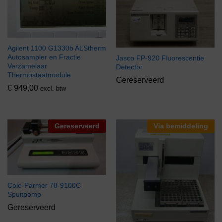
Agilent 1100 G1330b ALStherm
Autosampler en Fractie
Jasco FP-920 Fluorescentie
Verzamelaar
Detector
Thermostaatmodule
Gereserveerd
€
949,00
excl. btw
Gereserveerd
Via bemiddeling
Cole-Parmer 78-9100C
Spuitpomp
Gereserveerd