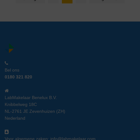
Bel ons
0180 321 820
LabMakelaar Benelux B.V.
Knibbelweg 18C
NL-2761 JE Zevenhuizen (ZH)
Nederland
Voor algemene zaken:
info@labmakelaar.com