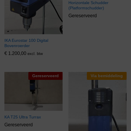
Horizontale Schudder
(Platformschudder)
Gereserveerd
IKA Eurostar 100 Digital
Bovenroerder
€
1.200,00
excl. btw
Gereserveerd
Via bemiddeling
KA T25 Ultra Turrax
Gereserveerd