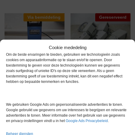
Via bemiddeling
Gereserveerd
Cookie mededeling
Om de beste ervaringen te bieden, gebruiken we technologieën zoals
cookies om apparaatinformatie op te slaan en/of te openen. Door
3 x Heidolph 50110
toestemming te geven voor deze technologieën kunnen we gegevens
Bovenroerders
zoals surfgedrag of unieke ID's op deze site verwerken. Als u geen
toestemming geeft of uw toestemming intrekt, kan dit een negatief effect
Gereserveerd
hebben op bepaalde kenmerken en functies.
IKA T50 Ultra Turrax met IKA
We gebruiken Google Ads om gepersonaliseerde advertenties te tonen.
S50N – W80 SMK Dispenseer
Google gebruikt uw gegevens om uw interesses te begrijpen en relevante
Element
advertenties te tonen. Meer informatie over het gebruik van uw gegevens
en privacy-instellingen vindt u in het
Google Ads Privacybeleid
.
€
3.165,00
excl. btw
Beheer diensten