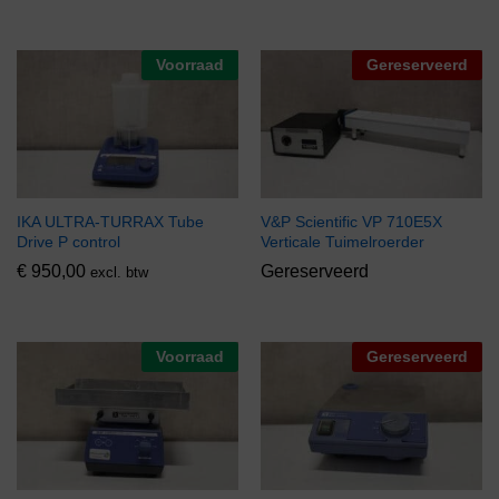
Voorraad
Gereserveerd
IKA ULTRA-TURRAX Tube
V&P Scientific VP 710E5X
Drive P control
Verticale Tuimelroerder
€
950,00
Gereserveerd
excl. btw
Voorraad
Gereserveerd