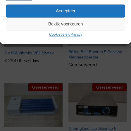
Accepteer
Via bemiddeling
Gereserveerd
Bekijk voorkeuren
Cookiebeleid
Privacy
Bellco Bell-Ennium 5 Position
2 x IKA Vibrofix VF1 Vortex
Magneetroerder
€
253,00
excl. btw
Gereserveerd
Gereserveerd
Gereserveerd
Chemglass Life Science 5