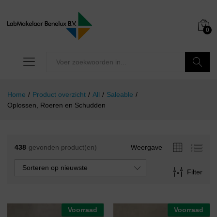
0
Zoeken
Home
/
Product overzicht
/
All
/
Saleable
/
Oplossen, Roeren en Schudden
438
gevonden product(en)
Weergave
Sorteren op nieuwste
Filter
Voorraad
Voorraad