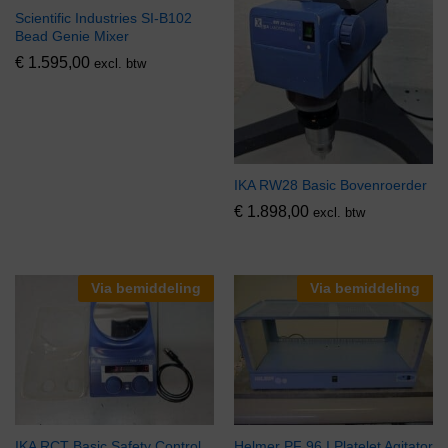
Scientific Industries SI-B102
Bead Genie Mixer
€
1.595,00
excl. btw
IKA RW28 Basic Bovenroerder
€
1.898,00
excl. btw
Via bemiddeling
Via bemiddeling
IKA RCT Basic Safety Control
Helmer PF 96 I Platelet Agitator