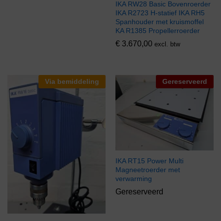
IKA RW28 Basic Bovenroerder
IKA R2723 H-statief IKA RH5
Spanhouder met kruismoffel
KA R1385 Propellerroerder
€
3.670,00
excl. btw
Via bemiddeling
Gereserveerd
IKA RT15 Power Multi
Magneetroerder met
verwarming
Gereserveerd