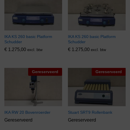
IKA KS 260 basic Platform
IKA KS 260 basic Platform
Schudder
Schudder
€
1.275,00
€
1.275,00
excl. btw
excl. btw
Gereserveerd
Gereserveerd
IKA RW 20 Bovenroerder
Stuart SRT9 Rollenbank
Gereserveerd
Gereserveerd