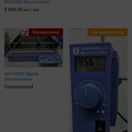
IKA RW16 Bovenroerder
€
696,00
excl. btw
Gereserveerd
Via bemiddeling
IKA KS501 Digitale
Schudmachine
Gereserveerd