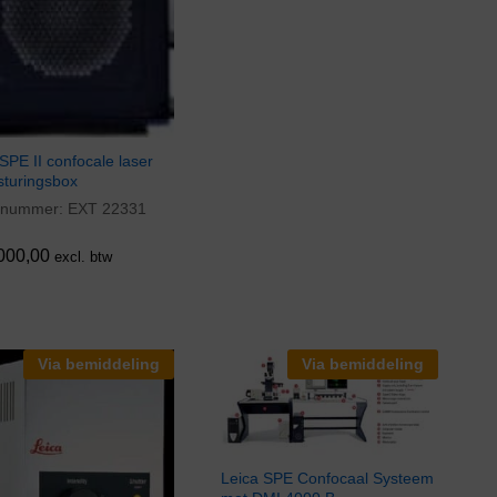
SPE II confocale laser
sturingsbox
elnummer:
EXT 22331
000,00
000,00
excl. btw
Via bemiddeling
Via bemiddeling
Leica SPE Confocaal Systeem