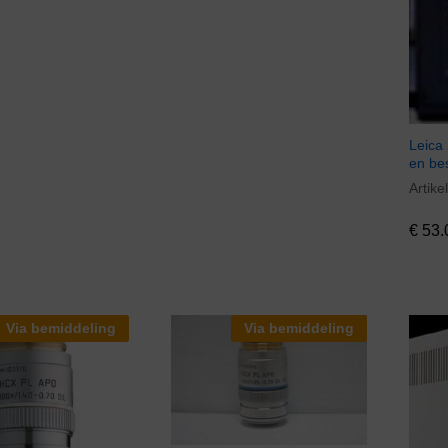
Leica 
en be
Artik
€
53.
€
53.
Via bemiddeling
Via bemiddeling