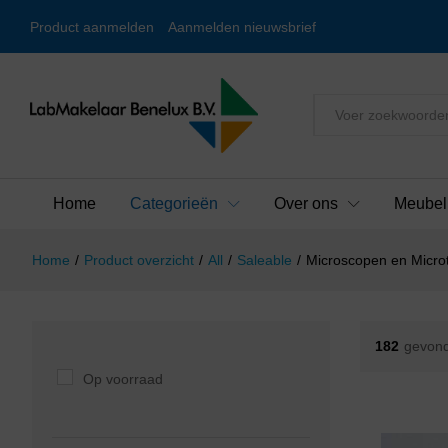
Product aanmelden
Aanmelden nieuwsbrief
Alles
Home
Categorieën
Over ons
Meubel
Home
/
Product overzicht
/
All
/
Saleable
/
Microscopen en Micr
182
gevond
Op voorraad