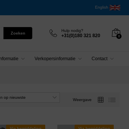
English
Hulp nodig?
Zoeken
+31(0)180 321 820
0
nformatie
Verkopersinformatie
Contact
en op nieuwste
Weergave
Via bemiddeling
Via bemiddeling