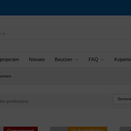
projecten
Nieuws
Beurzen
FAQ
Kopersi
otomen
Sorter
en product(en)
Gereserveerd
Via bemiddeling