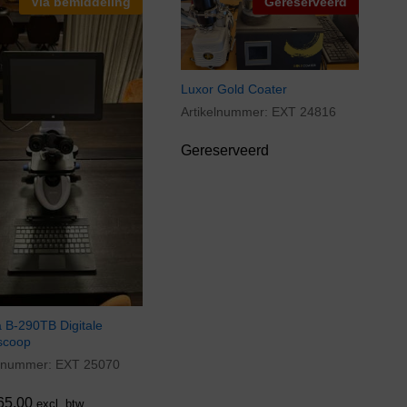
Via bemiddeling
Gereserveerd
Luxor Gold Coater
Artikelnummer:
EXT 24816
Gereserveerd
a B-290TB Digitale
scoop
elnummer:
EXT 25070
65,00
65,00
excl. btw