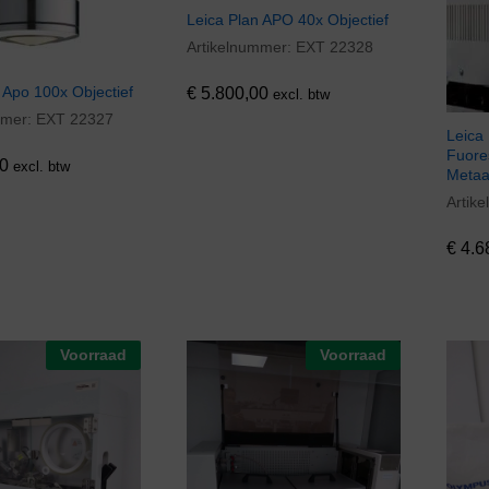
Leica Plan APO 40x Objectief
Artikelnummer:
EXT 22328
€
5.800,00
 Apo 100x Objectief
€
5.800,00
excl. btw
mmer:
EXT 22327
0
Leica
Fuore
0
excl. btw
Metaa
Artik
€
4.6
€
4.6
Voorraad
Voorraad