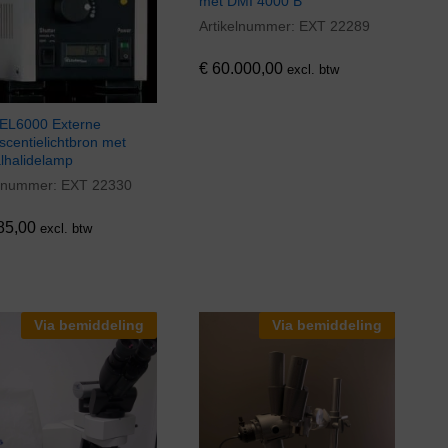
met DMI 4000 B
Artikelnummer:
EXT 22289
€
60.000,00
€
60.000,00
excl. btw
 EL6000 Externe
scentielichtbron met
lhalidelamp
elnummer:
EXT 22330
85,00
85,00
excl. btw
Via bemiddeling
Via bemiddeling