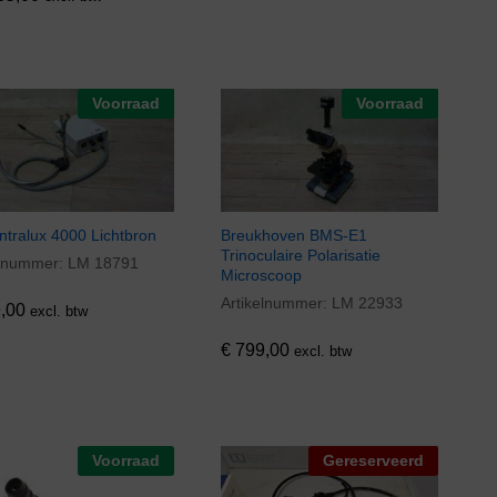
Voorraad
Voorraad
Intralux 4000 Lichtbron
Breukhoven BMS-E1
Trinoculaire Polarisatie
elnummer:
LM 18791
,00
Microscoop
Artikelnummer:
LM 22933
€
799,00
,00
excl. btw
€
799,00
excl. btw
Voorraad
Gereserveerd