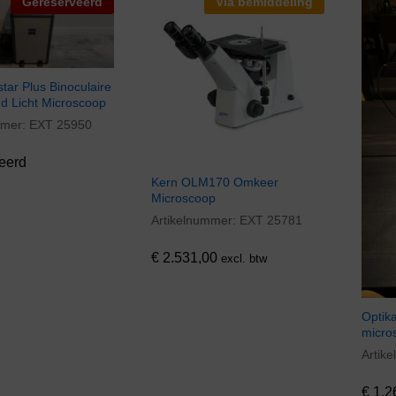
Gereserveerd
Via bemiddeling
star Plus Binoculaire
d Licht Microscoop
mmer:
EXT 25950
eerd
Kern OLM170 Omkeer
Microscoop
Artikelnummer:
EXT 25781
€
2.531,00
€
2.531,00
excl. btw
Optik
micro
Artik
€
1.2
€
1.2