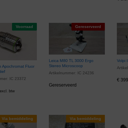
Voorraad
Gereserveerd
Leica M80 TL 3000 Ergo
Volpi 
Stereo Microscoop
n Apochromat Fluor
Artik
€
399
ief
Artikelnummer:
IC 24236
mmer:
IC 23372
€
399
Gereserveerd
excl. btw
Via bemiddeling
Via bemiddeling