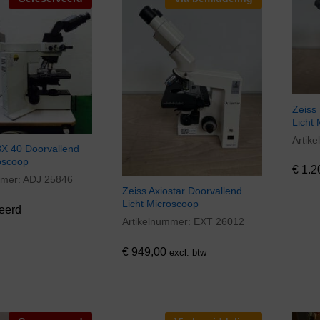
Zeiss
Licht
Artik
€
1.2
X 40 Doorvallend
oscoop
€
1.2
mmer:
ADJ 25846
Zeiss Axiostar Doorvallend
Licht Microscoop
eerd
Artikelnummer:
EXT 26012
€
949,00
€
949,00
excl. btw