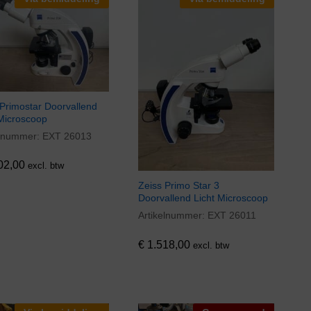
 Primostar Doorvallend
 Microscoop
elnummer:
EXT 26013
02,00
02,00
excl. btw
Zeiss Primo Star 3
Doorvallend Licht Microscoop
Artikelnummer:
EXT 26011
€
1.518,00
€
1.518,00
excl. btw