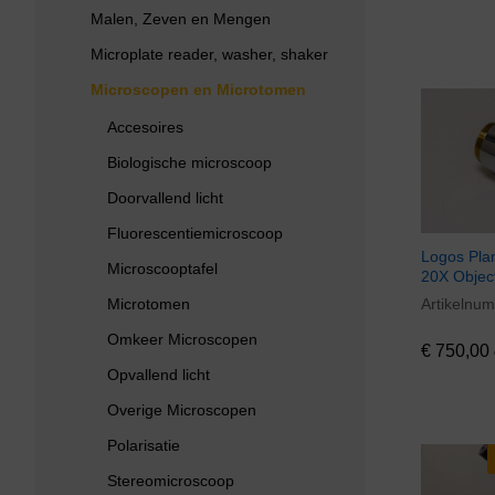
Malen, Zeven en Mengen
Microplate reader, washer, shaker
Microscopen en Microtomen
Accesoires
Biologische microscoop
Doorvallend licht
Fluorescentiemicroscoop
Logos Pla
Microscooptafel
20X Object
Microtomen
Artikelnu
€
750,00
Omkeer Microscopen
€
750,00
Opvallend licht
Overige Microscopen
Polarisatie
Stereomicroscoop